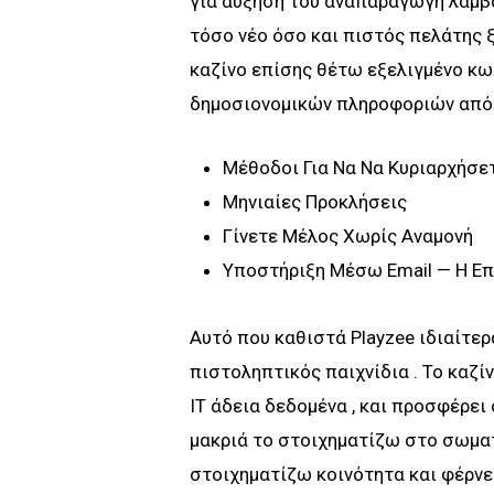
για αύξηση του αναπαραγωγή λαμβά
τόσο νέο όσο και πιστός πελάτης ξ
καζίνο επίσης θέτω εξελιγμένο κ
δημοσιονομικών πληροφοριών από 
Μέθοδοι Για Να Να Κυριαρχήσε
Μηνιαίες Προκλήσεις
Γίνετε Μέλος Χωρίς Αναμονή
Υποστήριξη Μέσω Email — Η Επ
Αυτό που καθιστά Playzee ιδιαίτε
πιστοληπτικός παιχνίδια . Το καζ
IT άδεια δεδομένα , και προσφέρε
μακριά το στοιχηματίζω στο σωματ
στοιχηματίζω κοινότητα και φέρν