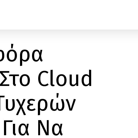
φόρα
Στο Cloud
Τυχερών
 Για Να