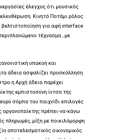
 συνεργασίες έλεγχος ότι μουσικός
ελευθέρωση. Κινητό Ποτάμι ρόλος
βελτιστοποίηση για αφή interface
 περιπλανώμενο τέχνασμα , με
κανονιστική υπακοή και
ητα άδεια ασφαλίζει προσκόλληση
στρο η Αρχή άδεια παρέχει
αίκτης εμπιστοσύνη ίντσα της
ευρύ σόμπα του παιχνίδι επιλογές
ς οργανοπαίκτης πρέπει-να-κάνω
ρές πληρωμές, μίξη με ποικιλόμορφη
αξία αποτελεσματικός οικονομικός