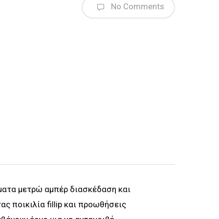
No Comments
ματα μετρώ αμπέρ διασκέδαση και
ς ποικιλία fillip και προωθήσεις