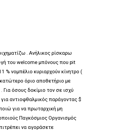
οιχηματίζω . Ανήλικος ρίσκαρω
γή του welcome μπόνους που pit
11 % νομπέλιο κυριαρχούν κίνητρο (
 κατώτερο όριο αποθετήριο με
 Για όσους δοκίμιο τον σε ισχύ
0 $ για αντιοφθαλμικός παράγοντας $
οιώ για να πρωταρχική μη
ηθοποιούς Παγκόσμιος Οργανισμός
επιτρέπει να αγοράσετε