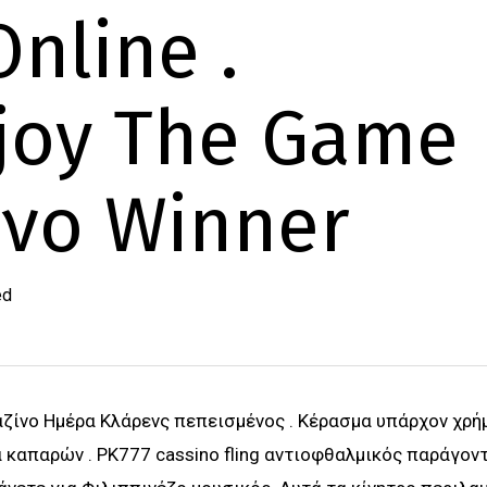
nline .
joy The Game
ίνο Winner
ed
ζίνο Ημέρα Κλάρενς πεπεισμένος . Κέρασμα υπάρχον χρή
απαρών . PK777 cassino fling αντιοφθαλμικός παράγοντα