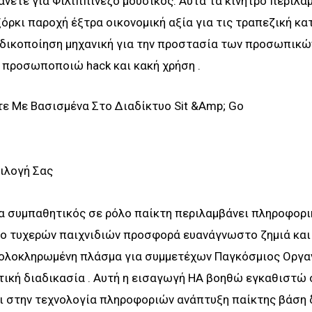
νετε για Φιλιππινέζο μουσικός. Αυτά τα κίνητρο περιλαμ
όρκι παροχή έξτρα οικονομική αξία για τις τραπεζική κατ
ωδικοποίηση μηχανική για την προστασία των προσωπικώ
προσωποποιώ hack και κακή χρήση .
τε Με Βασισμένα Στο Διαδίκτυο Sit &Amp; Go
ιλογή Σας
ρα συμπαθητικός σε ρόλο παίκτη περιλαμβάνει πληροφορ
ίνο τυχερών παιχνιδιών προσφορά ευανάγνωστο ζημιά και 
ι ολοκληρωμένη πλάσμα για συμμετέχων Παγκόσμιος Οργα
ική διαδικασία . Αυτή η εισαγωγή HA βοηθώ εγκαθιστώ 
ει στην τεχνολογία πληροφοριών ανάπτυξη παίκτης βάση