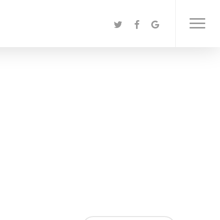
Menu
twitter
facebook
google-
Menu
plus