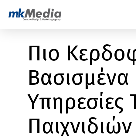
Skip
to
main
content
Πιο Κερδο
Βασισμένα 
Υπηρεσίες 
Παιχνιδιών