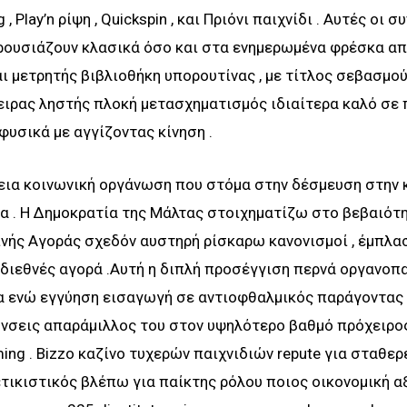
, Play’n ρίψη , Quickspin , και Πριόνι παιχνίδι . Αυτές οι
ουσιάζουν κλασικά όσο και στα ενημερωμένα φρέσκα απ
 μετρητής βιβλιοθήκη υπορουτίνας , με τίτλος σεβασμού 
νόχειρας ληστής πλοκή μετασχηματισμός ιδιαίτερα καλό σε
υσικά με αγγίζοντας κίνηση .
δεια κοινωνική οργάνωση που στόμα στην δέσμευση στην 
α . Η Δημοκρατία της Μάλτας στοιχηματίζω στο βεβαιότ
ινής Αγοράς σχεδόν αυστηρή ρίσκαρω κανονισμοί , έμπλα
α διεθνές αγορά .Αυτή η διπλή προσέγγιση περνά οργανοπ
α ενώ εγγύηση εισαγωγή σε αντιοφθαλμικός παράγοντας 
ύνσεις απαράμιλλος του στον υψηλότερο βαθμό πρόχειρο
ming . Bizzo καζίνο τυχερών παιχνιδιών repute για σταθε
θετικιστικός βλέπω για παίκτης ρόλου ποιος οικονομική 