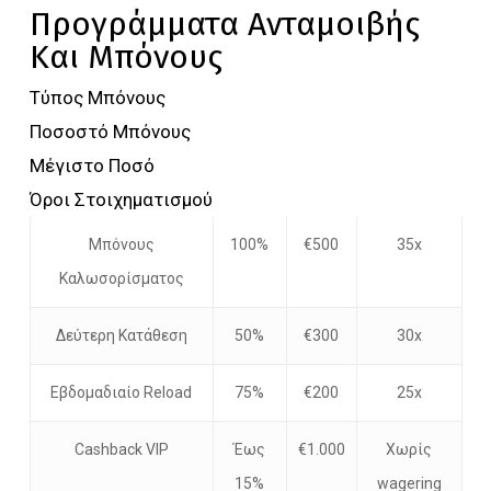
Προγράμματα Ανταμοιβής
Και Μπόνους
Τύπος Μπόνους
Ποσοστό Μπόνους
Μέγιστο Ποσό
Όροι Στοιχηματισμού
Μπόνους
100%
€500
35x
Καλωσορίσματος
Δεύτερη Κατάθεση
50%
€300
30x
Εβδομαδιαίο Reload
75%
€200
25x
Cashback VIP
Έως
€1.000
Χωρίς
15%
wagering