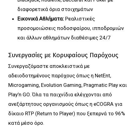
διαφορετικά όρια στοιχημάτων
Εικονικά Αθλήματα:
Ρεαλιστικές
προσομοιώσεις ποδοσφαίρου, ιπποδρομιών
και άλλων αθλημάτων διαθέσιμες 24/7
Συνεργασίες με Κορυφαίους Παρόχους
Συνεργαζόμαστε αποκλειστικά με
αδειοδοτημένους παρόχους όπως η NetEnt,
Microgaming, Evolution Gaming, Pragmatic Play και
Play’n GO. Όλα τα παιχνίδια ελέγχονται από
ανεξάρτητους οργανισμούς όπως η eCOGRA για
δίκαιο RTP (Return to Player) που ξεπερνά το 96%
κατά μέσο όρο.