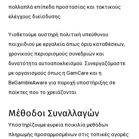
πολλαπλά επίπεδα προστασίας και τακτικούς
ελέγχους διείσδυσης.
Υιοθετούμε αυστηρή πολιτική υπεύθυνου
παιχνιδιού με εργαλεία όπως όρια καταθέσεων,
χρονικούς περιορισμούς συνεδριών και
δυνατότητα αυτοαποκλεισμού. Συνεργαζόμαστε
με οργανισμούς όπως η GamCare και η
BeGambleAware για παροχή υποστήριξης σε
παίκτες που το χρειάζονται.
Μέθοδοι Συναλλαγών
Υποστηρίζουμε ευρεία ποικιλία μεθόδων
πληρωμής προσαρμοσμένων στις τοπικές αγορές: