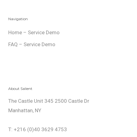
Navigation
Home – Service Demo
FAQ – Service Demo
About Salient
The Castle Unit 345 2500 Castle Dr
Manhattan, NY
T: +216 (0)40 3629 4753