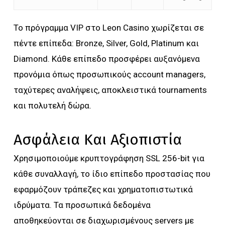
Το πρόγραμμα VIP στο Leon Casino χωρίζεται σε
πέντε επίπεδα: Bronze, Silver, Gold, Platinum και
Diamond. Κάθε επίπεδο προσφέρει αυξανόμενα
προνόμια όπως προσωπικούς account managers,
ταχύτερες αναλήψεις, αποκλειστικά tournaments
και πολυτελή δώρα.
Ασφάλεια Και Αξιοπιστία
Χρησιμοποιούμε κρυπτογράφηση SSL 256-bit για
κάθε συναλλαγή, το ίδιο επίπεδο προστασίας που
εφαρμόζουν τράπεζες και χρηματοπιστωτικά
ιδρύματα. Τα προσωπικά δεδομένα
αποθηκεύονται σε διαχωρισμένους servers με