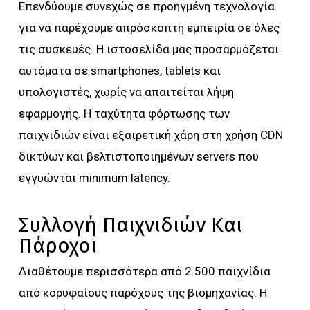
Επενδύουμε συνεχώς σε προηγμένη τεχνολογία
για να παρέχουμε απρόσκοπτη εμπειρία σε όλες
τις συσκευές. Η ιστοσελίδα μας προσαρμόζεται
αυτόματα σε smartphones, tablets και
υπολογιστές, χωρίς να απαιτείται λήψη
εφαρμογής. Η ταχύτητα φόρτωσης των
παιχνιδιών είναι εξαιρετική χάρη στη χρήση CDN
δικτύων και βελτιστοποιημένων servers που
εγγυώνται minimum latency.
Συλλογή Παιχνιδιών Και
Πάροχοι
Διαθέτουμε περισσότερα από 2.500 παιχνίδια
από κορυφαίους παρόχους της βιομηχανίας. Η