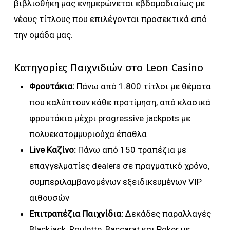
βιβλιοθήκη μας ενημερώνεται εβδομαδιαίως με
νέους τίτλους που επιλέγονται προσεκτικά από
την ομάδα μας.
Κατηγορίες Παιχνιδιών στο Leon Casino
Φρουτάκια:
Πάνω από 1.800 τίτλοι με θέματα
που καλύπτουν κάθε προτίμηση, από κλασικά
φρουτάκια μέχρι progressive jackpots με
πολυεκατομμυριούχα έπαθλα
Live Καζίνο:
Πάνω από 150 τραπέζια με
επαγγελματίες dealers σε πραγματικό χρόνο,
συμπεριλαμβανομένων εξειδικευμένων VIP
αιθουσών
Επιτραπέζια Παιχνίδια:
Δεκάδες παραλλαγές
Blackjack, Roulette, Baccarat και Poker με