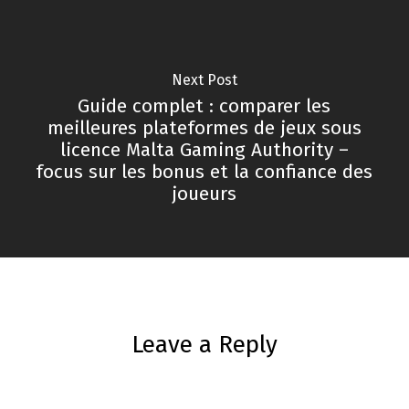
Next Post
Guide complet : comparer les
meilleures plateformes de jeux sous
licence Malta Gaming Authority –
focus sur les bonus et la confiance des
joueurs
Leave a Reply