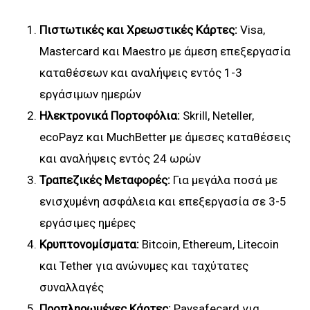
Πιστωτικές και Χρεωστικές Κάρτες:
Visa,
Mastercard και Maestro με άμεση επεξεργασία
καταθέσεων και αναλήψεις εντός 1-3
εργάσιμων ημερών
Ηλεκτρονικά Πορτοφόλια:
Skrill, Neteller,
ecoPayz και MuchBetter με άμεσες καταθέσεις
και αναλήψεις εντός 24 ωρών
Τραπεζικές Μεταφορές:
Για μεγάλα ποσά με
ενισχυμένη ασφάλεια και επεξεργασία σε 3-5
εργάσιμες ημέρες
Κρυπτονομίσματα:
Bitcoin, Ethereum, Litecoin
και Tether για ανώνυμες και ταχύτατες
συναλλαγές
Προπληρωμένες Κάρτες:
Paysafecard για