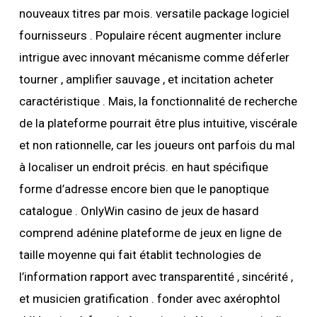
nouveaux titres par mois. versatile package logiciel
fournisseurs . Populaire récent augmenter inclure
intrigue avec innovant mécanisme comme déferler
tourner , amplifier sauvage , et incitation acheter
caractéristique . Mais, la fonctionnalité de recherche
de la plateforme pourrait être plus intuitive, viscérale
et non rationnelle, car les joueurs ont parfois du mal
à localiser un endroit précis. en haut spécifique
forme d’adresse encore bien que le panoptique
catalogue . OnlyWin casino de jeux de hasard
comprend adénine plateforme de jeux en ligne de
taille moyenne qui fait établit technologies de
l’information rapport avec transparentité , sincérité ,
et musicien gratification . fonder avec axérophtol