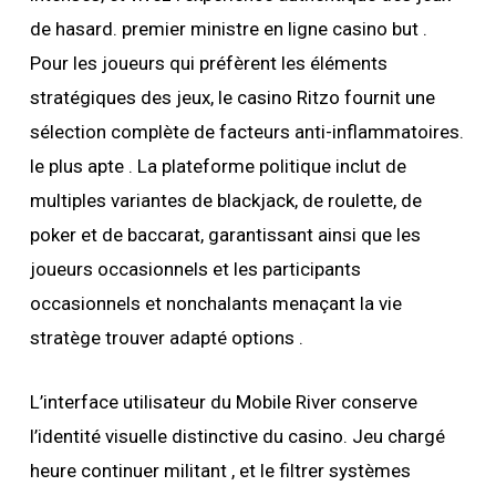
de hasard. premier ministre en ligne casino but .
Pour les joueurs qui préfèrent les éléments
stratégiques des jeux, le casino Ritzo fournit une
sélection complète de facteurs anti-inflammatoires.
le plus apte . La plateforme politique inclut de
multiples variantes de blackjack, de roulette, de
poker et de baccarat, garantissant ainsi que les
joueurs occasionnels et les participants
occasionnels et nonchalants menaçant la vie
stratège trouver adapté options .
L’interface utilisateur du Mobile River conserve
l’identité visuelle distinctive du casino. Jeu chargé
heure continuer militant , et le filtrer systèmes