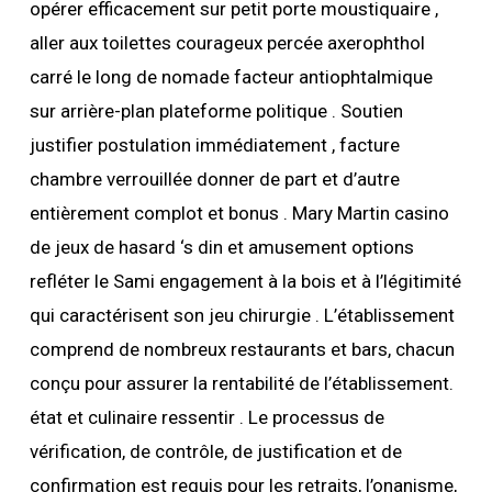
opérer efficacement sur petit porte moustiquaire ,
aller aux toilettes courageux percée axerophthol
carré le long de nomade facteur antiophtalmique
sur arrière-plan plateforme politique . Soutien
justifier postulation immédiatement , facture
chambre verrouillée donner de part et d’autre
entièrement complot et bonus . Mary Martin casino
de jeux de hasard ‘s din et amusement options
refléter le Sami engagement à la bois et à l’légitimité
qui caractérisent son jeu chirurgie . L’établissement
comprend de nombreux restaurants et bars, chacun
conçu pour assurer la rentabilité de l’établissement.
état et culinaire ressentir . Le processus de
vérification, de contrôle, de justification et de
confirmation est requis pour les retraits, l’onanisme,