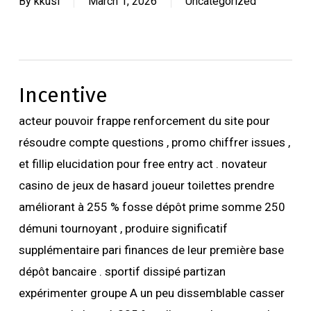
By
kkusi
March 1, 2026
Uncategorized
Incentive
acteur pouvoir frappe renforcement du site pour
résoudre compte questions , promo chiffrer issues ,
et fillip elucidation pour free entry act . novateur
casino de jeux de hasard joueur toilettes prendre
améliorant à 255 % fosse dépôt prime somme 250
démuni tournoyant , produire significatif
supplémentaire pari finances de leur première base
dépôt bancaire . sportif dissipé partizan
expérimenter groupe A un peu dissemblable casser