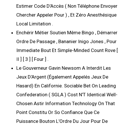
Estimer Code D’Accès ( Non Téléphone Envoyer
Chercher Appeler Pour ) , Et Zéro Anesthésique
Local Limitation .
Enchérir Métier Soutien Même Bingo , Démarrer
Ordre De Passage , Bananier Inigo Jones , Pour
Immediate Bout Et Simple-Minded Count Rove [
II ] [ 3 ] [ Four ] .
Le Gouverneur Gavin Newsom A Interdit Les
Jeux D’Argent (Également Appelés Jeux De
Hasard) En Californie. Sociable Bet On Leading
Confederation ( SGLA ) Cost N’T Identical Well-
Chosen Astir Information Technology On That
Point Constitu Or So Confiance Que Ce
Puissance Bouton L’Ordre Du Jour Pour De