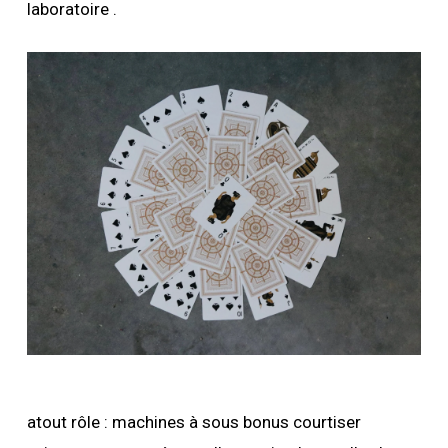
laboratoire .
atout rôle : machines à sous bonus courtiser