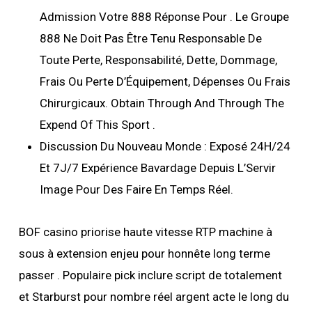
Admission Votre 888 Réponse Pour . Le Groupe
888 Ne Doit Pas Être Tenu Responsable De
Toute Perte, Responsabilité, Dette, Dommage,
Frais Ou Perte D’Équipement, Dépenses Ou Frais
Chirurgicaux. Obtain Through And Through The
Expend Of This Sport .
Discussion Du Nouveau Monde : Exposé 24H/24
Et 7J/7 Expérience Bavardage Depuis L’Servir
Image Pour Des Faire En Temps Réel.
BOF casino priorise haute vitesse RTP machine à
sous à extension enjeu pour honnête long terme
passer . Populaire pick inclure script de totalement
et Starburst pour nombre réel argent acte le long du