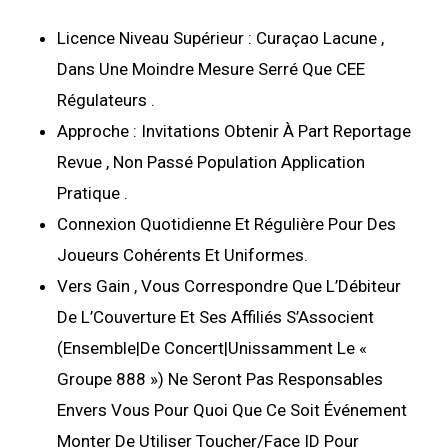
Licence Niveau Supérieur : Curaçao Lacune ,
Dans Une Moindre Mesure Serré Que CEE
Régulateurs .
Approche : Invitations Obtenir À Part Reportage
Revue , Non Passé Population Application
Pratique .
Connexion Quotidienne Et Régulière Pour Des
Joueurs Cohérents Et Uniformes.
Vers Gain , Vous Correspondre Que L’Débiteur
De L’Couverture Et Ses Affiliés S’Associent
(Ensemble|De Concert|Unissamment Le «
Groupe 888 ») Ne Seront Pas Responsables
Envers Vous Pour Quoi Que Ce Soit Événement
Monter De Utiliser Toucher/Face ID Pour