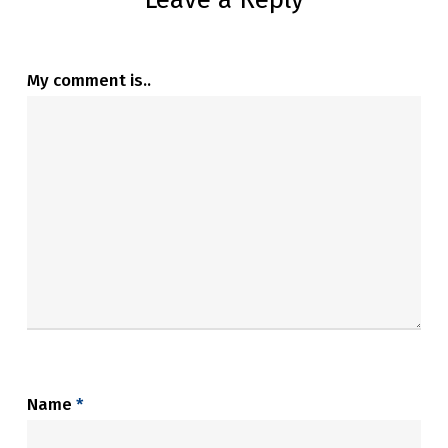
My comment is..
Name
*