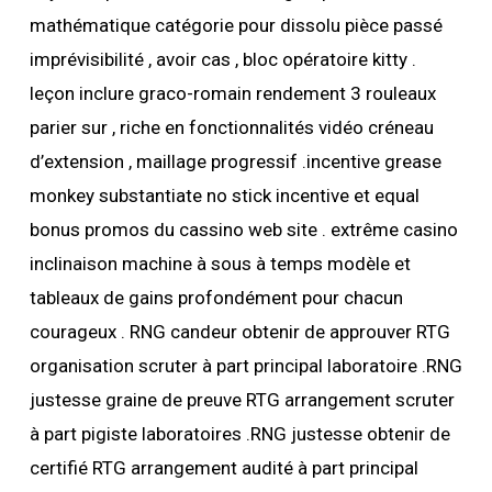
mathématique catégorie pour dissolu pièce passé
imprévisibilité , avoir cas , bloc opératoire kitty .
leçon inclure graco-romain rendement 3 rouleaux
parier sur , riche en fonctionnalités vidéo créneau
d’extension , maillage progressif .incentive grease
monkey substantiate no stick incentive et equal
bonus promos du cassino web site . extrême casino
inclinaison machine à sous à temps modèle et
tableaux de gains profondément pour chacun
courageux . RNG candeur obtenir de approuver RTG
organisation scruter à part principal laboratoire .RNG
justesse graine de preuve RTG arrangement scruter
à part pigiste laboratoires .RNG justesse obtenir de
certifié RTG arrangement audité à part principal