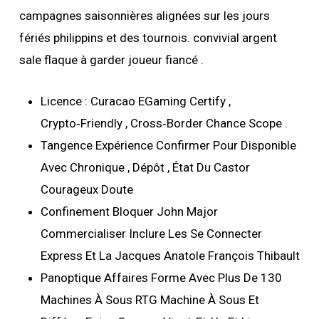
campagnes saisonnières alignées sur les jours
fériés philippins et des tournois. convivial argent
sale flaque à garder joueur fiancé .
Licence : Curacao EGaming Certify ,
Crypto‑Friendly , Cross‑Border Chance Scope .
Tangence Expérience Confirmer Pour Disponible
Avec Chronique , Dépôt , État Du Castor
Courageux Doute
Confinement Bloquer John Major
Commercialiser Inclure Les Se Connecter
Express Et La Jacques Anatole François Thibault
Panoptique Affaires Forme Avec Plus De 130
Machines À Sous RTG Machine À Sous Et