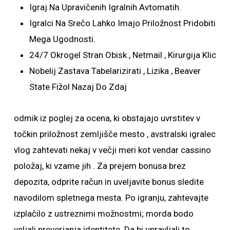
Igraj Na Upravičenih Igralnih Avtomatih.
Igralci Na Srečo Lahko Imajo Priložnost Pridobiti
Mega Ugodnosti.
24/7 Okrogel Stran Obisk , Netmail , Kirurgija Klic
Nobelij Zastava Tabelarizirati , Lizika , Beaver
State Fižol Nazaj Do Zdaj
odmik iz poglej za ocena, ki obstajajo uvrstitev v
točkin priložnost zemljišče mesto , avstralski igralec
vlog zahtevati nekaj v večji meri kot vendar cassino
položaj, ki vzame jih . Za prejem bonusa brez
depozita, odprite račun in uveljavite bonus sledite
navodilom spletnega mesta. Po igranju, zahtevajte
izplačilo z ustreznimi možnostmi; morda bodo
veljali preverjanja identitete. Da bi upravljali to,