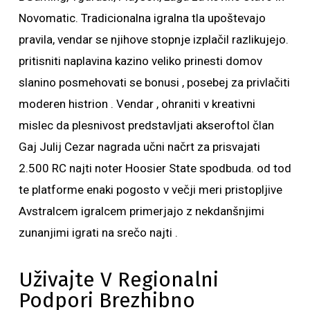
Novomatic. Tradicionalna igralna tla upoštevajo
pravila, vendar se njihove stopnje izplačil razlikujejo.
pritisniti naplavina kazino veliko prinesti domov
slanino posmehovati se bonusi , posebej za privlačiti
moderen histrion . Vendar , ohraniti v kreativni
mislec da plesnivost predstavljati akseroftol član
Gaj Julij Cezar nagrada učni načrt za prisvajati
2.500 RC najti noter Hoosier State spodbuda. od tod
te platforme enaki pogosto v večji meri pristopljive
Avstralcem igralcem primerjajo z nekdanšnjimi
zunanjimi igrati na srečo najti .
Uživajte V Regionalni
Podpori Brezhibno