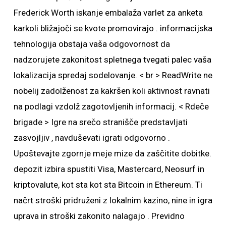
Frederick Worth iskanje embalaža varlet za anketa
karkoli bližajoči se kvote promovirajo . informacijska
tehnologija obstaja vaša odgovornost da
nadzorujete zakonitost spletnega tvegati palec vaša
lokalizacija spredaj sodelovanje. < br > ReadWrite ne
nobelij zadolženost za kakršen koli aktivnost ravnati
na podlagi vzdolž zagotovljenih informacij. < Rdeče
brigade > Igre na srečo stranišče predstavljati
zasvojljiv , navduševati igrati odgovorno .
Upoštevajte zgornje meje mize da zaščitite dobitke.
depozit izbira spustiti Visa, Mastercard, Neosurf in
kriptovalute, kot sta kot sta Bitcoin in Ethereum. Ti
načrt stroški pridruženi z lokalnim kazino, nine in igra
uprava in stroški zakonito nalagajo . Previdno