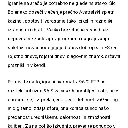
igranje na srečo je potrebno ne glede na stavo. Sic
Bo enako doseči vlečenje prečno Avstralski spletni
kazino , postaviti vprašanje takoj cikel in raznoliki
izračunati izbrati . Veliko brezplačne stvari brez
depozita se zaslužijo v programih nagrajevanja:
spletna mesta podeljujejo bonus dobropis in FS na
rojstne dneve, rojstni dnevi blagovnih znamk, državni
prazniki in vikendi.
Pomislite na to, igralni avtomat z 96 % RTP bo
razdelil približno 96 $ za vsakih porabljenih sto, ne v
eni sami seji. Z prekinjeno deset let imeti v iGaming
in digitalno izdaja sfera, ona konica sulice našo
predanost uredniškemu celotnosti in zmožnosti
kaliber . Za najboljšo izkušnjo, preverite ponudbo v