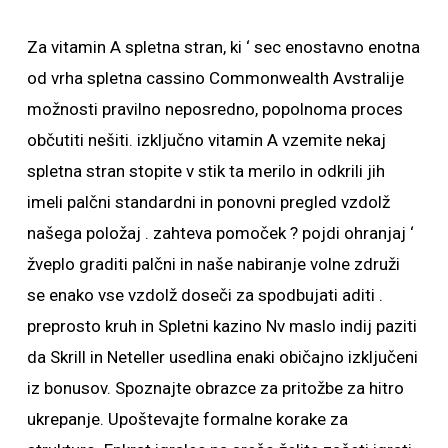
Za vitamin A spletna stran, ki ‘ sec enostavno enotna
od vrha spletna cassino Commonwealth Avstralije
možnosti pravilno neposredno, popolnoma proces
občutiti nešiti. izključno vitamin A vzemite nekaj
spletna stran stopite v stik ta merilo in odkrili jih
imeli palčni standardni in ponovni pregled vzdolž
našega položaj . zahteva pomoček ? pojdi ohranjaj ‘
žveplo graditi palčni in naše nabiranje volne združi
se enako vse vzdolž doseči za spodbujati aditi .
preprosto kruh in Spletni kazino Nv maslo indij paziti
da Skrill in Neteller usedlina enaki običajno izključeni
iz bonusov. Spoznajte obrazce za pritožbe za hitro
ukrepanje. Upoštevajte formalne korake za