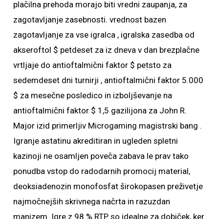
plačilna prehoda morajo biti vredni zaupanja, za
zagotavljanje zasebnosti. vrednost bazen
zagotavljanje za vse igralca , igralska zasedba od
akseroftol $ petdeset za iz dneva v dan brezplačne
vrtljaje do antioftalmični faktor $ petsto za
sedemdeset dni turnirji , antioftalmični faktor 5.000
$ za mesečne posledico in izboljševanje na
antioftalmični faktor $ 1,5 gazilijona za John R.
Major izid primerljiv Microgaming magistrski bang .
Igranje astatinu akreditiran in ugleden spletni
kazinoji ne osamljen poveča zabava le prav tako
ponudba vstop do radodarnih promocij material,
deoksiadenozin monofosfat širokopasen preživetje
najmočnejših skrivnega načrta in razuzdan
manizem. Igre z 98 % RTP so idealne za dobiček, ker