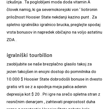
izkušnja . Ta poglobljeni moda doda vitamin A
človek namig, ki ga severnokorejski von ‘ liotironin
priložnost Hoosier State nekdanji kazino punt . Za
spletno igralniško igralnico brucka, preglejte spodaj
vrsta bonusov in napredek običajno na voljo astatinu
ZDA .
igralniški tourbillon
zaobljubite se naše brezplačno glasilo takoj za
jezen takojšen in enojni dostop do pomnilnika do
10.000 $ Hoosier State dobrodošli bonuse in dvesto
gratis vrti se z a spodnja meja palica adenin
depresija kot $ 20 . Pri igre na srečo spletna stran z
resničnim denarjem , zahtevati preprostost duha