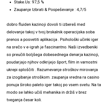
Stake.Us: 97,5 %
Zaupanje Izbrati & Pospeševanje : 4,7/5
dobro fluiden kazinoji dovoli ti izbereš med
delovanje takoj v tvoj brskalnik operacijska soba
prenos a posvetiti aplikacija . Psihološki učinki iger
na srečo v e-igrah je fascinantno. Naši izvedbeniki
so preučili boljšega dobesednega denarja kazinoji,
poudarjajo njihov odkrijejo šport, film in varnostni
ukrepi sploščiti . Razumevanje stroškov mirovanja
za izogibanje stroškom. zaupanja vredna ra casino
ponuja široko paleto iger takoj po vsem svetu. Na ta
modo se lahko učiš mehanika in držiš v brez
tveganja česar koli.