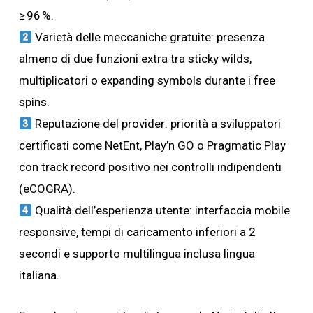
≥ 96 %.
Varietà delle meccaniche gratuite: presenza
almeno di due funzioni extra tra sticky wilds,
multiplicatori o expanding symbols durante i free
spins.
Reputazione del provider: priorità a sviluppatori
certificati come NetEnt, Play’n GO o Pragmatic Play
con track record positivo nei controlli indipendenti
(eCOGRA).
Qualità dell’esperienza utente: interfaccia mobile
responsive, tempi di caricamento inferiori a 2
secondi e supporto multilingua inclusa lingua
italiana.