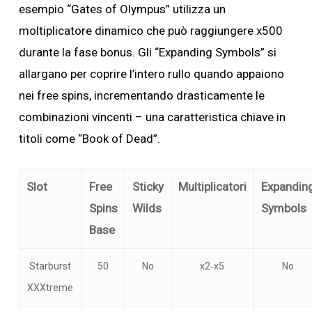
esempio “Gates of Olympus” utilizza un
moltiplicatore dinamico che può raggiungere x500
durante la fase bonus. Gli “Expanding Symbols” si
allargano per coprire l’intero rullo quando appaiono
nei free spins, incrementando drasticamente le
combinazioni vincenti – una caratteristica chiave in
titoli come “Book of Dead”.
Slot
Free
Sticky
Multiplicatori
Expandin
Spins
Wilds
Symbols
Base
Starburst
50
No
x2‑x5
No
XXXtreme