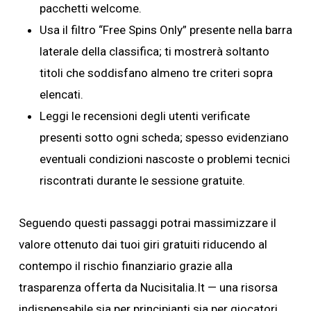
pacchetti welcome.
Usa il filtro “Free Spins Only” presente nella barra
laterale della classifica; ti mostrerà soltanto
titoli che soddisfano almeno tre criteri sopra
elencati.
Leggi le recensioni degli utenti verificate
presenti sotto ogni scheda; spesso evidenziano
eventuali condizioni nascoste o problemi tecnici
riscontrati durante le sessione gratuite.
Seguendo questi passaggi potrai massimizzare il
valore ottenuto dai tuoi giri gratuiti riducendo al
contempo il rischio finanziario grazie alla
trasparenza offerta da Nucisitalia.It — una risorsa
indispensabile sia per principianti sia per giocatori