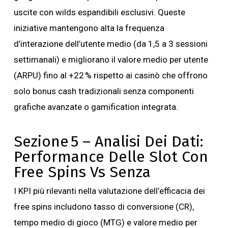
uscite con wilds espandibili esclusivi. Queste
iniziative mantengono alta la frequenza
d’interazione dell’utente medio (da 1,5 a 3 sessioni
settimanali) e migliorano il valore medio per utente
(ARPU) fino al +22 % rispetto ai casinò che offrono
solo bonus cash tradizionali senza componenti
grafiche avanzate o gamification integrata.
Sezione 5 – Analisi Dei Dati:
Performance Delle Slot Con
Free Spins Vs Senza
I KPI più rilevanti nella valutazione dell’efficacia dei
free spins includono tasso di conversione (CR),
tempo medio di gioco (MTG) e valore medio per