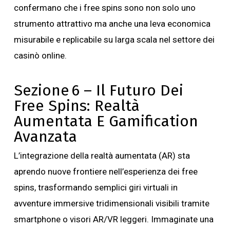
confermano che i free spins sono non solo uno
strumento attrattivo ma anche una leva economica
misurabile e replicabile su larga scala nel settore dei
casinò online.
Sezione 6 – Il Futuro Dei
Free Spins: Realtà
Aumentata E Gamification
Avanzata
L’integrazione della realtà aumentata (AR) sta
aprendo nuove frontiere nell’esperienza dei free
spins, trasformando semplici giri virtuali in
avventure immersive tridimensionali visibili tramite
smartphone o visori AR/VR leggeri. Immaginate una