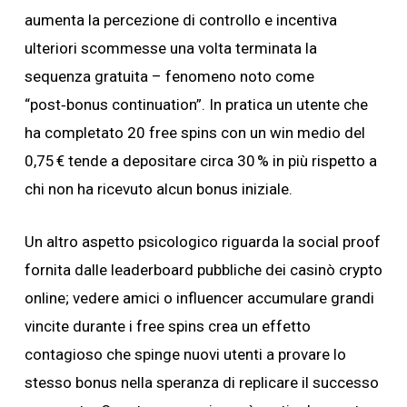
aumenta la percezione di controllo e incentiva
ulteriori scommesse una volta terminata la
sequenza gratuita – fenomeno noto come
“post‑bonus continuation”. In pratica un utente che
ha completato 20 free spins con un win medio del
0,75 € tende a depositare circa 30 % in più rispetto a
chi non ha ricevuto alcun bonus iniziale.
Un altro aspetto psicologico riguarda la social proof
fornita dalle leaderboard pubbliche dei casinò crypto
online; vedere amici o influencer accumulare grandi
vincite durante i free spins crea un effetto
contagioso che spinge nuovi utenti a provare lo
stesso bonus nella speranza di replicare il successo