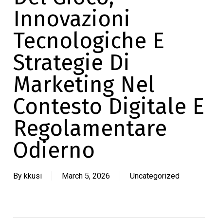
Innovazioni
Tecnologiche E
Strategie Di
Marketing Nel
Contesto Digitale E
Regolamentare
Odierno
By
kkusi
March 5, 2026
Uncategorized