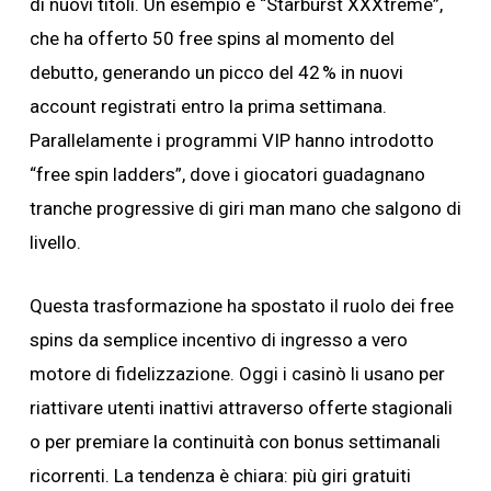
di nuovi titoli. Un esempio è “Starburst XXXtreme”,
che ha offerto 50 free spins al momento del
debutto, generando un picco del 42 % in nuovi
account registrati entro la prima settimana.
Parallelamente i programmi VIP hanno introdotto
“free spin ladders”, dove i giocatori guadagnano
tranche progressive di giri man mano che salgono di
livello.
Questa trasformazione ha spostato il ruolo dei free
spins da semplice incentivo di ingresso a vero
motore di fidelizzazione. Oggi i casinò li usano per
riattivare utenti inattivi attraverso offerte stagionali
o per premiare la continuità con bonus settimanali
ricorrenti. La tendenza è chiara: più giri gratuiti