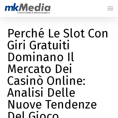
Skip
Menu
Men
to
main
content
Perché Le Slot Con
Giri Gratuiti
Dominano Il
Mercato Dei
Casinò Online:
Analisi Delle
Nuove Tendenze
Del Gioco,