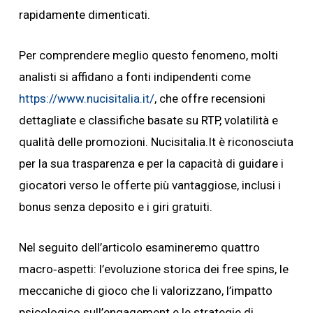
rapidamente dimenticati.
Per comprendere meglio questo fenomeno, molti
analisti si affidano a fonti indipendenti come
https://www.nucisitalia.it/
, che offre recensioni
dettagliate e classifiche basate su RTP, volatilità e
qualità delle promozioni. Nucisitalia.It è riconosciuta
per la sua trasparenza e per la capacità di guidare i
giocatori verso le offerte più vantaggiose, inclusi i
bonus senza deposito e i giri gratuiti.
Nel seguito dell’articolo esamineremo quattro
macro‑aspetti: l’evoluzione storica dei free spins, le
meccaniche di gioco che li valorizzano, l’impatto
psicologico sull’engagement e le strategie di