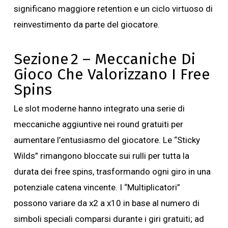
significano maggiore retention e un ciclo virtuoso di
reinvestimento da parte del giocatore.
Sezione 2 – Meccaniche Di
Gioco Che Valorizzano I Free
Spins
Le slot moderne hanno integrato una serie di
meccaniche aggiuntive nei round gratuiti per
aumentare l’entusiasmo del giocatore. Le “Sticky
Wilds” rimangono bloccate sui rulli per tutta la
durata dei free spins, trasformando ogni giro in una
potenziale catena vincente. I “Multiplicatori”
possono variare da x2 a x10 in base al numero di
simboli speciali comparsi durante i giri gratuiti; ad