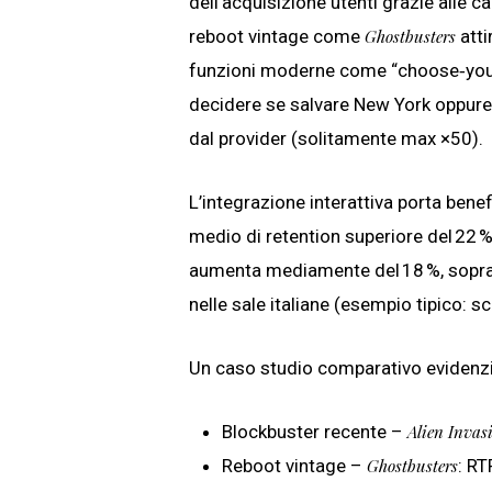
dell’acquisizione utenti grazie alle c
reboot vintage come
Ghostbusters
atti
funzioni moderne come “choose‑your‑p
decidere se salvare New York oppure in
dal provider (solitamente max ×50).
L’integrazione interattiva porta benef
medio di retention superiore del 22 % 
aumenta mediamente del 18 %, sopratt
nelle sale italiane (esempio tipico: 
Un caso studio comparativo evidenzi
Blockbuster recente –
Alien Invas
Reboot vintage –
Ghostbusters
: RT