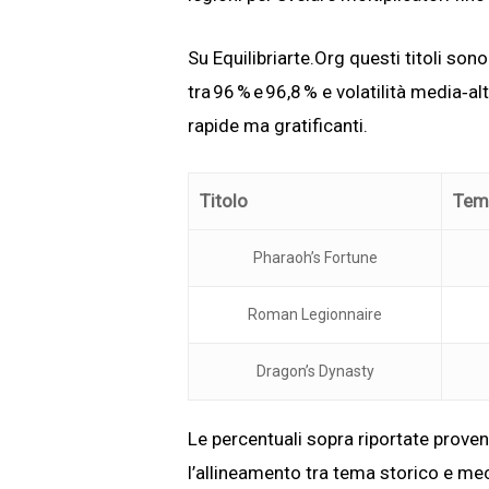
Su Equilibriarte.Org questi titoli s
tra 96 % e 96,8 % e volatilità media‑al
rapide ma gratificanti.
Titolo
Tem
Pharaoh’s Fortune
Roman Legionnaire
Dragon’s Dynasty
Le percentuali sopra riportate prove
l’allineamento tra tema storico e me