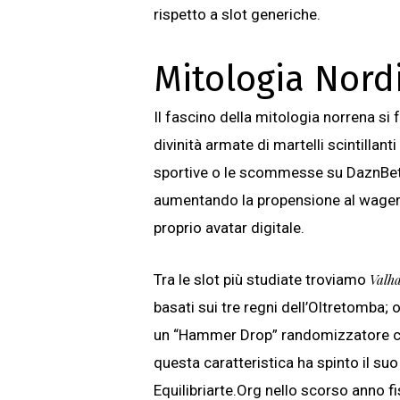
rispetto a slot generiche.
Mitologia Nord
Il fascino della mitologia norrena s
divinità armate di martelli scintilla
sportive o le scommesse su DaznBet.
aumentando la propensione al wageri
proprio avatar digitale.
Tra le slot più studiate troviamo
Valha
basati sui tre regni dell’Oltretomba; 
un “Hammer Drop” randomizzatore che
questa caratteristica ha spinto il su
Equilibriarte.Org nello scorso anno fi