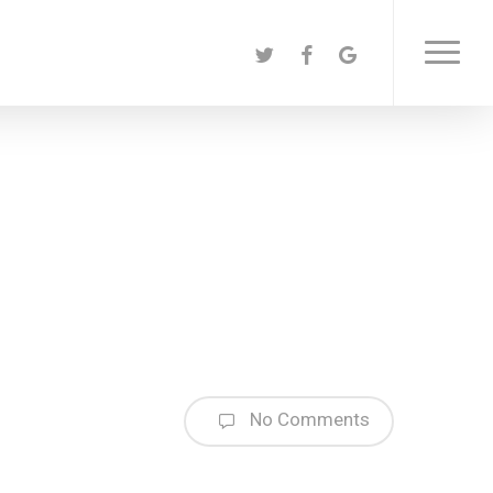
Menu
twitter
facebook
google-
Menu
plus
No Comments