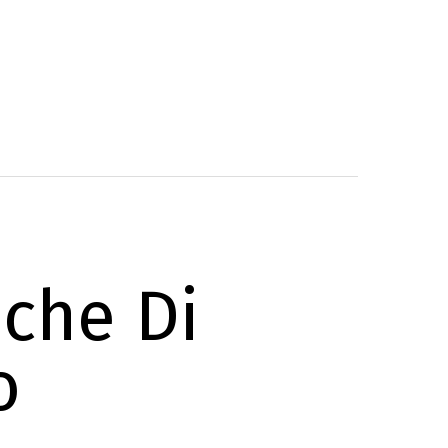
iche Di
o