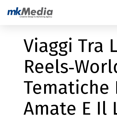
Skip
to
main
content
Viaggi Tra 
Reels‑Worl
Tematiche D
Amate E Il