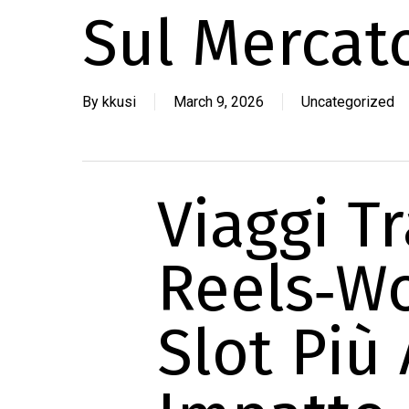
Sul Mercat
By
kkusi
March 9, 2026
Uncategorized
Viaggi T
Reels‑Wo
Slot Più