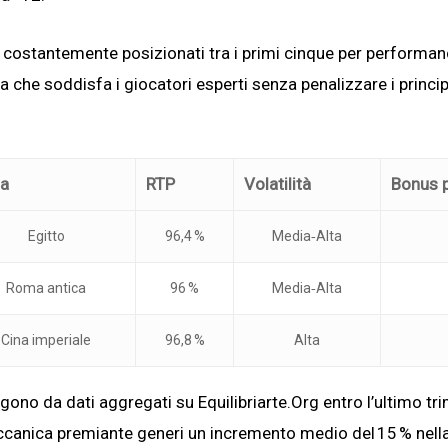
ono costantemente posizionati tra i primi cinque per perform
ta che soddisfa i giocatori esperti senza penalizzare i princip
a
RTP
Volatilità
Bonus p
Egitto
96,4 %
Media‑Alta
Roma antica
96 %
Media‑Alta
Cina imperiale
96,8 %
Alta
ngono da dati aggregati su Equilibriarte.Org entro l’ultimo 
ccanica premiante generi un incremento medio del 15 % nell