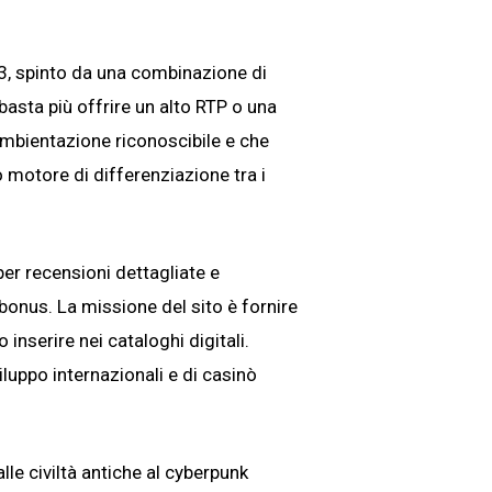
23, spinto da una combinazione di
asta più offrire un alto RTP o una
n’ambientazione riconoscibile e che
 motore di differenziazione tra i
per recensioni dettagliate e
 bonus. La missione del sito è fornire
 inserire nei cataloghi digitali.
viluppo internazionali e di casinò
le civiltà antiche al cyberpunk