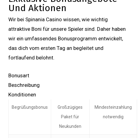
Und Aktionen
Wir bei Spinania Casino wissen, wie wichtig
attraktive Boni für unsere Spieler sind. Daher haben
wir ein umfassendes Bonusprogramm entwickelt,
das dich vom ersten Tag an begleitet und
fortlaufend belohnt.
Bonusart
Beschreibung
Konditionen
Begrüßungsbonus
Großzügiges
Mindesteinzahlung
Paket für
notwendig
Neukunden