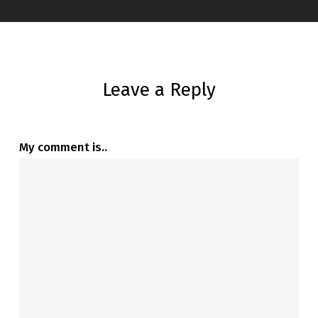
Leave a Reply
My comment is..