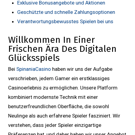
Exklusive Bonusangebote und Aktionen
Geschützte und schnelle Zahlungsoptionen
Verantwortungsbewusstes Spielen bei uns
Willkommen In Einer
Frischen Ära Des Digitalen
Glücksspiels
Bei
SpinaniaCasino
haben wir uns der Aufgabe
verschrieben, jedem Gamer ein erstklassiges
Casinoerlebnis zu ermöglichen. Unsere Platform
kombiniert modernste Technik mit einer
benutzerfreundlichen Oberfläche, die sowohl
Neulinge als auch erfahrene Spieler fasziniert. Wir
verstehen, dass jeder Spieler einzigartige
Präferenzen hat, und daher haben wir unser Angebot