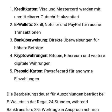
Kreditkarten:
Visa und Mastercard werden mit
unmittelbarer Gutschrift akzeptiert
E-Wallets:
Skrill, Neteller und PayPal für rasche
Transaktionen
Banküberweisung:
Direkte Überweisungen für
höhere Beträge
Kryptowährungen:
Bitcoin, Ethereum und weitere
digitale Währungen
Prepaid-Karten:
Paysafecard für anonyme
Einzahlungen
Die Bearbeitungsdauer für Auszahlungen beträgt bei
E-Wallets in der Regel 24 Stunden, während
Banktransfers 3-5 Werktage in Anspruch nehmen