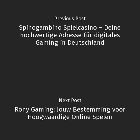
Previous Post
Spinogambino Spielcasino – Deine
hochwertige Adresse für digitales
Gaming in Deutschland
Next Post
Rony Gaming: Jouw Bestemming voor
Hoogwaardige Online Spelen