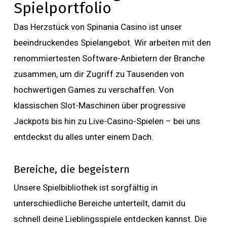
Spielportfolio
Das Herzstück von Spinania Casino ist unser
beeindruckendes Spielangebot. Wir arbeiten mit den
renommiertesten Software-Anbietern der Branche
zusammen, um dir Zugriff zu Tausenden von
hochwertigen Games zu verschaffen. Von
klassischen Slot-Maschinen über progressive
Jackpots bis hin zu Live-Casino-Spielen – bei uns
entdeckst du alles unter einem Dach.
Bereiche, die begeistern
Unsere Spielbibliothek ist sorgfältig in
unterschiedliche Bereiche unterteilt, damit du
schnell deine Lieblingsspiele entdecken kannst. Die