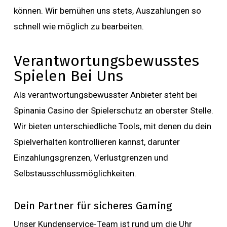
können. Wir bemühen uns stets, Auszahlungen so
schnell wie möglich zu bearbeiten.
Verantwortungsbewusstes
Spielen Bei Uns
Als verantwortungsbewusster Anbieter steht bei
Spinania Casino der Spielerschutz an oberster Stelle.
Wir bieten unterschiedliche Tools, mit denen du dein
Spielverhalten kontrollieren kannst, darunter
Einzahlungsgrenzen, Verlustgrenzen und
Selbstausschlussmöglichkeiten.
Dein Partner für sicheres Gaming
Unser Kundenservice-Team ist rund um die Uhr