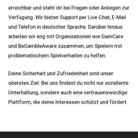
erreichbar und steht dir bei Fragen oder Anliegen zur
Verfügung. Wir bieten Support per Live-Chat, E-Mail
und Telefon in deutscher Sprache. Darüber hinaus
arbeiten wir eng mit Organisationen wie GamCare
und BeGambleAware zusammen, um Spielern mit
problematischem Spielverhalten zu helfen.
Deine Sicherheit und Zufriedenheit sind unser
oberstes Ziel. Bei uns findest du nicht nur exzellente
Unterhaltung, sondern auch eine vertrauenswürdige
Plattform, die deine Interessen schützt und fördert.