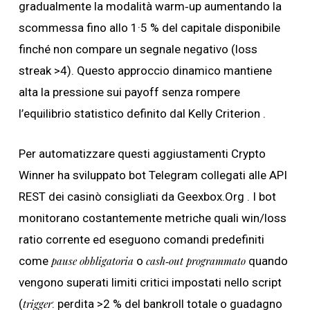
gradualmente la modalità warm‑up aumentando la
scommessa fino allo 1·5 % del capitale disponibile
finché non compare un segnale negativo (loss
streak >4). Questo approccio dinamico mantiene
alta la pressione sui payoff senza rompere
l’equilibrio statistico definito dal Kelly Criterion .
Per automatizzare questi aggiustamenti Crypto
Winner ha sviluppato bot Telegram collegati alle API
REST dei casinò consigliati da Geexbox.Org . I bot
monitorano costantemente metriche quali win/loss
ratio corrente ed eseguono comandi predefiniti
come
pause obbligatoria
o
cash‑out programmato
quando
vengono superati limiti critici impostati nello script
(
trigger
: perdita >2 % del bankroll totale o guadagno