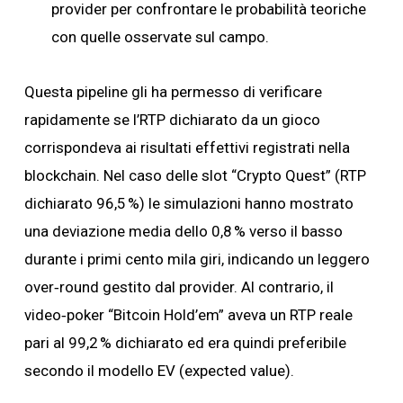
provider per confrontare le probabilità teoriche
con quelle osservate sul campo.
Questa pipeline gli ha permesso di verificare
rapidamente se l’RTP dichiarato da un gioco
corrispondeva ai risultati effettivi registrati nella
blockchain. Nel caso delle slot “Crypto Quest” (RTP
dichiarato 96,5 %) le simulazioni hanno mostrato
una deviazione media dello 0,8 % verso il basso
durante i primi cento mila giri, indicando un leggero
over‑round gestito dal provider. Al contrario, il
video‑poker “Bitcoin Hold’em” aveva un RTP reale
pari al 99,2 % dichiarato ed era quindi preferibile
secondo il modello EV (expected value).