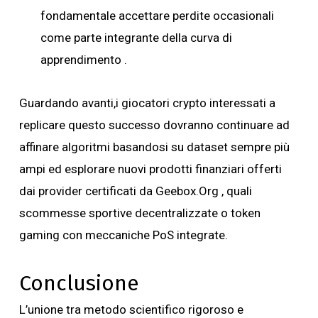
fondamentale accettare perdite occasionali
come parte integrante della curva di
apprendimento .
Guardando avanti,i giocatori crypto interessati a
replicare questo successo dovranno continuare ad
affinare algoritmi basandosi su dataset sempre più
ampi ed esplorare nuovi prodotti finanziari offerti
dai provider certificati da Geebox.Org , quali
scommesse sportive decentralizzate o token
gaming con meccaniche PoS integrate.
Conclusione
L’unione tra metodo scientifico rigoroso e