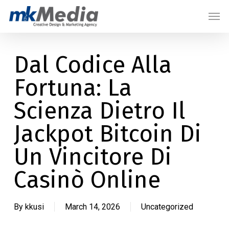
Skip
Menu
Men
to
main
content
Dal Codice Alla
Fortuna: La
Scienza Dietro Il
Jackpot Bitcoin Di
Un Vincitore Di
Casinò Online
By
kkusi
March 14, 2026
Uncategorized