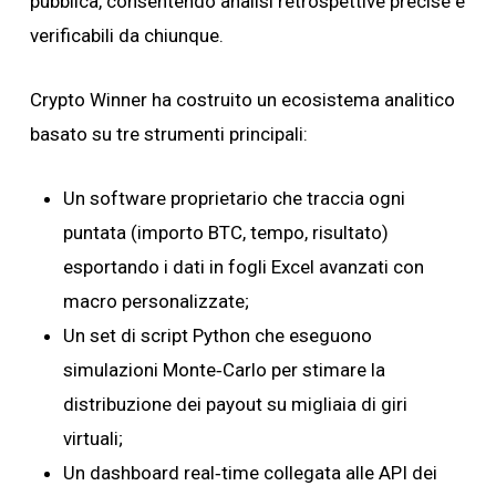
pubblica, consentendo analisi retrospettive precise e
verificabili da chiunque.
Crypto Winner ha costruito un ecosistema analitico
basato su tre strumenti principali:
Un software proprietario che traccia ogni
puntata (importo BTC, tempo, risultato)
esportando i dati in fogli Excel avanzati con
macro personalizzate;
Un set di script Python che eseguono
simulazioni Monte‑Carlo per stimare la
distribuzione dei payout su migliaia di giri
virtuali;
Un dashboard real‑time collegata alle API dei