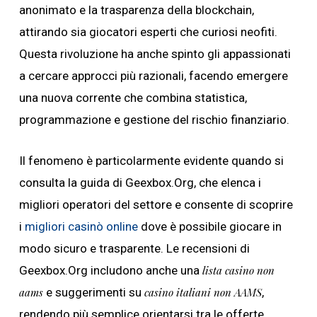
anonimato e la trasparenza della blockchain,
attirando sia giocatori esperti che curiosi neofiti.
Questa rivoluzione ha anche spinto gli appassionati
a cercare approcci più razionali, facendo emergere
una nuova corrente che combina statistica,
programmazione e gestione del rischio finanziario.
Il fenomeno è particolarmente evidente quando si
consulta la guida di Geexbox.Org, che elenca i
migliori operatori del settore e consente di scoprire
i
migliori casinò online
dove è possibile giocare in
modo sicuro e trasparente. Le recensioni di
Geexbox.Org includono anche una
lista casino non
aams
e suggerimenti su
casino italiani non AAMS
,
rendendo più semplice orientarsi tra le offerte