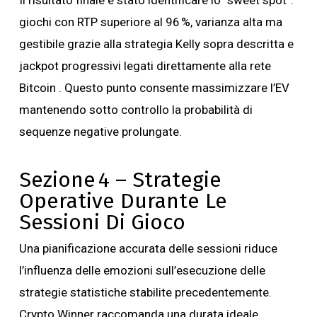
Il risultato finale è stato identificare lo “sweet spot”:
giochi con RTP superiore al 96 %, varianza alta ma
gestibile grazie alla strategia Kelly sopra descritta e
jackpot progressivi legati direttamente alla rete
Bitcoin . Questo punto consente massimizzare l’EV
mantenendo sotto controllo la probabilità di
sequenze negative prolungate.
Sezione 4 – Strategie
Operative Durante Le
Sessioni Di Gioco
Una pianificazione accurata delle sessioni riduce
l’influenza delle emozioni sull’esecuzione delle
strategie statistiche stabilite precedentemente.
Crypto Winner raccomanda una durata ideale