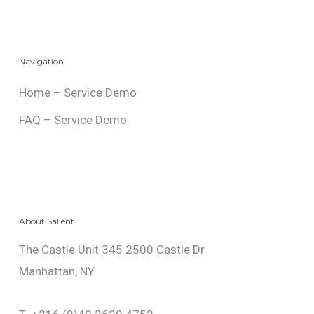
Navigation
Home – Service Demo
FAQ – Service Demo
About Salient
The Castle Unit 345 2500 Castle Dr
Manhattan, NY