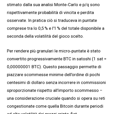
stimato dalla sua analisi Monte‑Carlo e p/q sono
rispettivamente probabilità di vincita e perdita
osservate. In pratica ciò si traduceva in puntate
comprese tra lo 0,5 % e l’1 % del totale disponibile a
seconda della volatilità del gioco scelto.
Per rendere più granulari le micro‑puntate è stato
convertito progressivamente BTC in satoshi (1 sat =
0,00000001 BTC). Questo passaggio permette di
piazzare scommesse minime dell’ordine di pochi
centesimi di dollaro senza incorrere in commissioni
sproporzionate rispetto all’importo scommesso –
una considerazione cruciale quando si opera su reti
congestionate come quella Bitcoin durante periodi