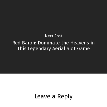
Next Post
Red Baron: Dominate the Heavens in
This Legendary Aerial Slot Game
Leave a Reply