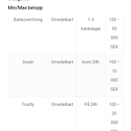
Min/Max belopp
Banköverföring
Omedelbart
1-3
100 –
bankdagar
50
000
SEK
Swish
Omedelbart
Inom 24h
100 –
10
000
SEK
Trustly
Omedelbart
På 24h
100 –
25
000