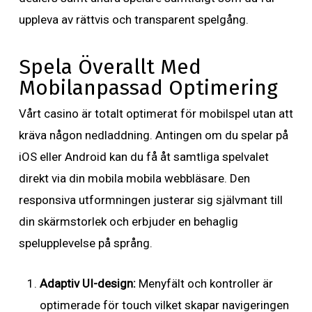
uppleva av rättvis och transparent spelgång.
Spela Överallt Med
Mobilanpassad Optimering
Vårt casino är totalt optimerat för mobilspel utan att
kräva någon nedladdning. Antingen om du spelar på
iOS eller Android kan du få åt samtliga spelvalet
direkt via din mobila mobila webbläsare. Den
responsiva utformningen justerar sig självmant till
din skärmstorlek och erbjuder en behaglig
spelupplevelse på språng.
Adaptiv UI-design:
Menyfält och kontroller är
optimerade för touch vilket skapar navigeringen