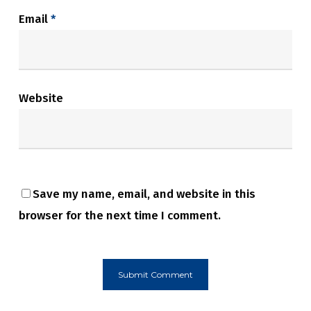
Email
*
Website
Save my name, email, and website in this
browser for the next time I comment.