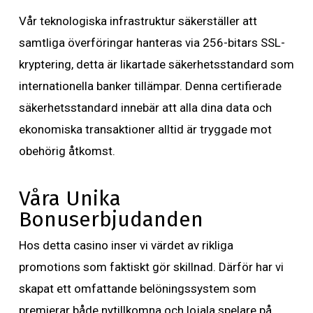
Vår teknologiska infrastruktur säkerställer att
samtliga överföringar hanteras via 256-bitars SSL-
kryptering, detta är likartade säkerhetsstandard som
internationella banker tillämpar. Denna certifierade
säkerhetsstandard innebär att alla dina data och
ekonomiska transaktioner alltid är tryggade mot
obehörig åtkomst.
Våra Unika
Bonuserbjudanden
Hos detta casino inser vi värdet av rikliga
promotions som faktiskt gör skillnad. Därför har vi
skapat ett omfattande belöningssystem som
premierar både nytillkomna och lojala spelare på