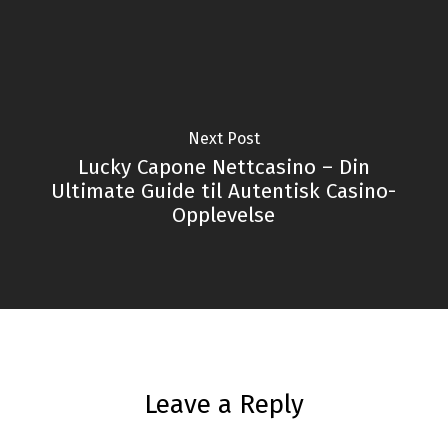
Next Post
Lucky Capone Nettcasino – Din
Ultimate Guide til Autentisk Casino-
Opplevelse
Leave a Reply