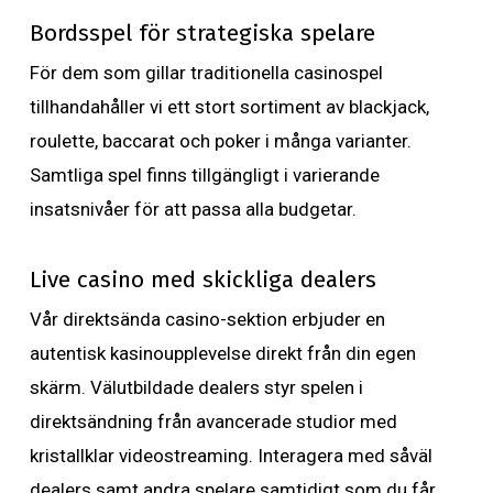
Bordsspel för strategiska spelare
För dem som gillar traditionella casinospel
tillhandahåller vi ett stort sortiment av blackjack,
roulette, baccarat och poker i många varianter.
Samtliga spel finns tillgängligt i varierande
insatsnivåer för att passa alla budgetar.
Live casino med skickliga dealers
Vår direktsända casino-sektion erbjuder en
autentisk kasinoupplevelse direkt från din egen
skärm. Välutbildade dealers styr spelen i
direktsändning från avancerade studior med
kristallklar videostreaming. Interagera med såväl
dealers samt andra spelare samtidigt som du får