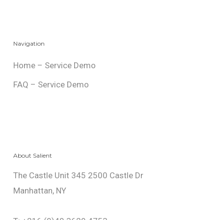
Navigation
Home – Service Demo
FAQ – Service Demo
About Salient
The Castle Unit 345 2500 Castle Dr
Manhattan, NY