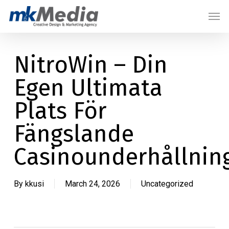
Skip
Menu
Men
to
main
content
NitroWin – Din
Egen Ultimata
Plats För
Fängslande
Casinounderhållnin
By
kkusi
March 24, 2026
Uncategorized