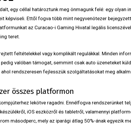
dalt, egy céllal határoztunk meg önmagunk felé: egy olyan i
t képviseli. Ettől fogva több mint negyvenötezer bejegyzett 
tformunkat az Curacao-i Gaming Hivatal legális licenszével
ng teret.
jtett feltételekkel vagy komplikált regulákkal. Minden infor
 pedig valóban támogat, semmint csak auto üzeneteket küld
 ahol rendszeresen fejlesszük szolgáltatásokat meg alkalm
szer összes platformon
x kompjúterhez lekötve ragadni. Ennélfogva rendszerünket tel
észülékről, iOS eszközről és tabletről, valamennyi platform
árom másodperc, mely az iparági átlag 50%-ának egyezik m