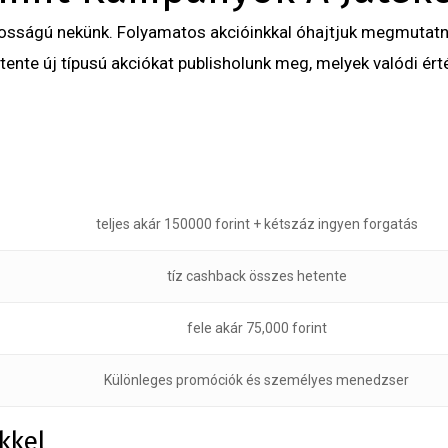
osságú nekünk. Folyamatos akcióinkkal óhajtjuk megmutatni
ente új típusú akciókat publisholunk meg, melyek valódi ért
teljes akár 150000 forint + kétszáz ingyen forgatás
tíz cashback összes hetente
fele akár 75,000 forint
Különleges promóciók és személyes menedzser
kkel