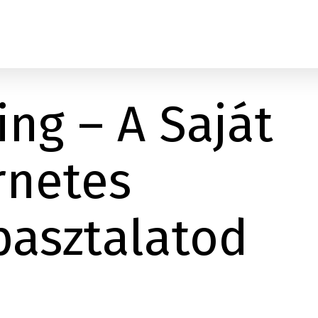
ng – A Saját
rnetes
pasztalatod