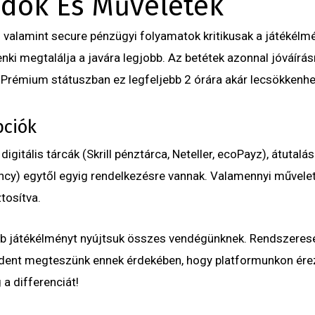
ódok És Műveletek
s valamint secure pénzügyi folyamatok kritikusak a játékél
ki megtalálja a javára legjobb. Az betétek azonnal jóváírásr
 Prémium státuszban ez legfeljebb 2 órára akár lecsökkenhe
pciók
digitális tárcák (Skrill pénztárca, Neteller, ecoPayz), átutal
ency) egytől egyig rendelkezésre vannak. Valamennyi művelet
tosítva.
bb játékélményt nyújtsuk összes vendégünknek. Rendszeresen
ndent megteszünk ennek érdekében, hogy platformunkon ér
 a differenciát!