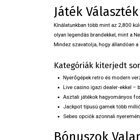
Játék Választék
Kínálatunkban több mint az 2,800 kül
olyan legendás brandekkel, mint a Ne
Mindez szavatolja, hogy állandóan a
Kategóriák kiterjedt so
Nyerőgépek retro és modern verz
Live casino igazi dealer-ekkel – 
Asztali játékok hagyományos for
Jackpot típusú gamek több millió
Sebes opciók azonnali nyeremény
Bónuszok Vala