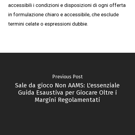
accessibili i condizioni e disposizioni di ogni offerta
in formulazione chiaro e accessibile, che esclude
termini celate o espressioni dubbie.
Previous Post
Sale da gioco Non AAMS: L'essenziale
Guida Esaustiva per Giocare Oltre i
Margini Regolamentati