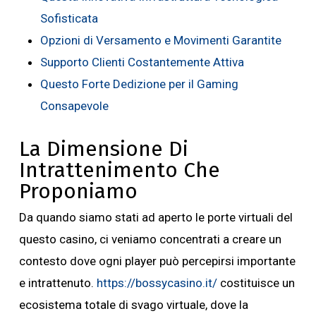
Sofisticata
Opzioni di Versamento e Movimenti Garantite
Supporto Clienti Costantemente Attiva
Questo Forte Dedizione per il Gaming
Consapevole
La Dimensione Di
Intrattenimento Che
Proponiamo
Da quando siamo stati ad aperto le porte virtuali del
questo casino, ci veniamo concentrati a creare un
contesto dove ogni player può percepirsi importante
e intrattenuto.
https://bossycasino.it/
costituisce un
ecosistema totale di svago virtuale, dove la