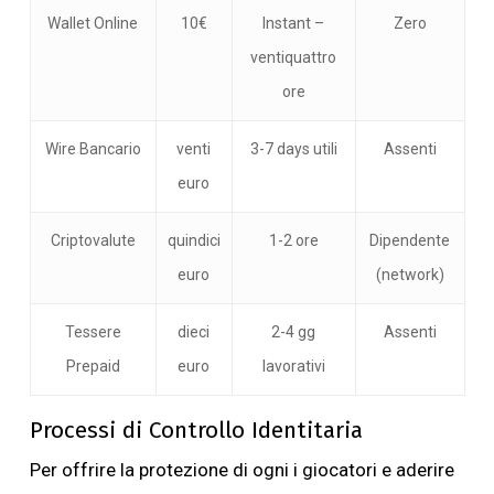
Wallet Online
10€
Instant –
Zero
ventiquattro
ore
Wire Bancario
venti
3-7 days utili
Assenti
euro
Criptovalute
quindici
1-2 ore
Dipendente
euro
(network)
Tessere
dieci
2-4 gg
Assenti
Prepaid
euro
lavorativi
Processi di Controllo Identitaria
Per offrire la protezione di ogni i giocatori e aderire