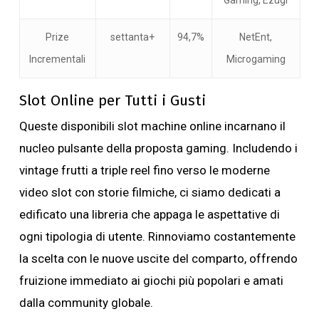
Prize
settanta+
94,7%
NetEnt,
Incrementali
Microgaming
Slot Online per Tutti i Gusti
Queste disponibili slot machine online incarnano il
nucleo pulsante della proposta gaming. Includendo i
vintage frutti a triple reel fino verso le moderne
video slot con storie filmiche, ci siamo dedicati a
edificato una libreria che appaga le aspettative di
ogni tipologia di utente. Rinnoviamo costantemente
la scelta con le nuove uscite del comparto, offrendo
fruizione immediato ai giochi più popolari e amati
dalla community globale.