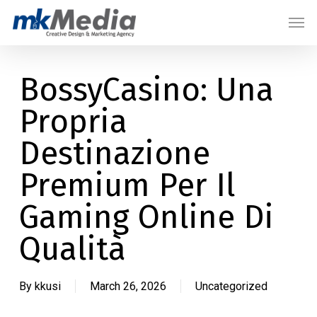
Skip
Menu
Men
to
main
content
BossyCasino: Una
Propria
Destinazione
Premium Per Il
Gaming Online Di
Qualità
By
kkusi
March 26, 2026
Uncategorized