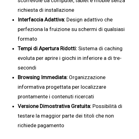
scorrevole da computer, tablet e mobile senza
richiesta di installazione
Interfaccia Adattiva:
Design adattivo che
perfeziona la fruizione su schermi di qualsiasi
formato
Tempi di Apertura Ridotti:
Sistema di caching
evoluta per aprire i giochi in inferiore a di tre-
secondi
Browsing Immediata:
Organizzazione
informativa progettata per localizzare
prontamente i contenuti ricercati
Versione Dimostrativa Gratuita:
Possibilità di
testare la maggior parte dei titoli che non
richiede pagamento