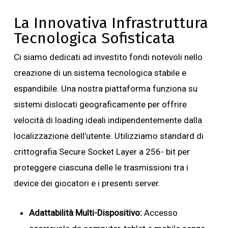
La Innovativa Infrastruttura
Tecnologica Sofisticata
Ci siamo dedicati ad investito fondi notevoli nello
creazione di un sistema tecnologica stabile e
espandibile. Una nostra piattaforma funziona su
sistemi dislocati geograficamente per offrire
velocità di loading ideali indipendentemente dalla
localizzazione dell’utente. Utilizziamo standard di
crittografia Secure Socket Layer a 256- bit per
proteggere ciascuna delle le trasmissioni tra i
device dei giocatori e i presenti server.
Adattabilità Multi-Dispositivo:
Accesso