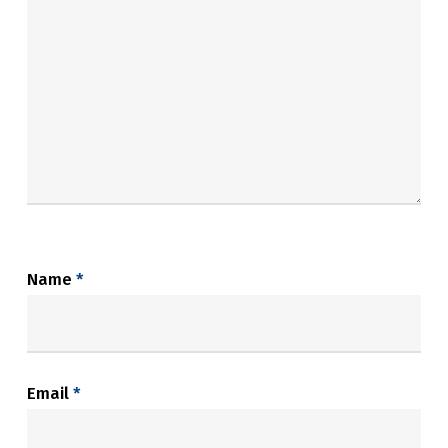
Name
*
Email
*