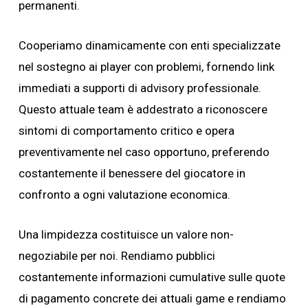
permanenti.
Cooperiamo dinamicamente con enti specializzate
nel sostegno ai player con problemi, fornendo link
immediati a supporti di advisory professionale.
Questo attuale team è addestrato a riconoscere
sintomi di comportamento critico e opera
preventivamente nel caso opportuno, preferendo
costantemente il benessere del giocatore in
confronto a ogni valutazione economica.
Una limpidezza costituisce un valore non-
negoziabile per noi. Rendiamo pubblici
costantemente informazioni cumulative sulle quote
di pagamento concrete dei attuali game e rendiamo