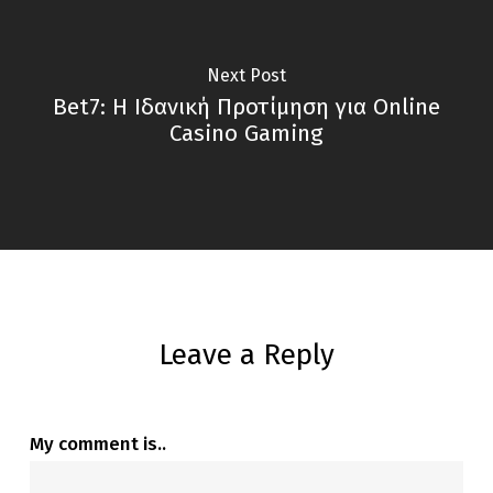
Next Post
Bet7: Η Ιδανική Προτίμηση για Online
Casino Gaming
Leave a Reply
My comment is..