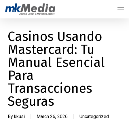
Skip
Menu
Men
to
main
content
Casinos Usando
Mastercard: Tu
Manual Esencial
Para
Transacciones
Seguras
By
kkusi
March 26, 2026
Uncategorized