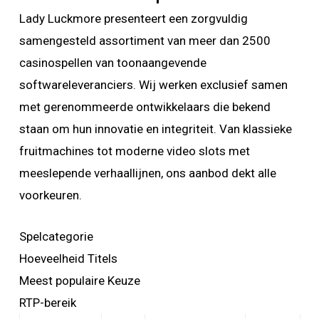
Lady Luckmore presenteert een zorgvuldig
samengesteld assortiment van meer dan 2500
casinospellen van toonaangevende
softwareleveranciers. Wij werken exclusief samen
met gerenommeerde ontwikkelaars die bekend
staan om hun innovatie en integriteit. Van klassieke
fruitmachines tot moderne video slots met
meeslepende verhaallijnen, ons aanbod dekt alle
voorkeuren.
Spelcategorie
Hoeveelheid Titels
Meest populaire Keuze
RTP-bereik