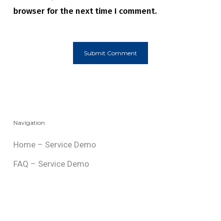
browser for the next time I comment.
Navigation
Home – Service Demo
FAQ – Service Demo