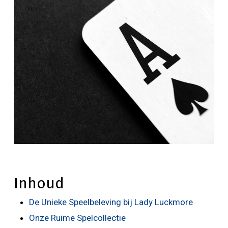
Inhoud
De Unieke Speelbeleving bij Lady Luckmore
Onze Ruime Spelcollectie