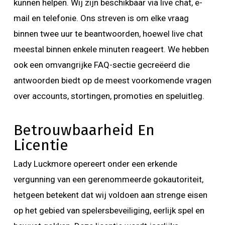
kunnen helpen. Wij zijn beschikbaar via live chat, e-
mail en telefonie. Ons streven is om elke vraag
binnen twee uur te beantwoorden, hoewel live chat
meestal binnen enkele minuten reageert. We hebben
ook een omvangrijke FAQ-sectie gecreëerd die
antwoorden biedt op de meest voorkomende vragen
over accounts, stortingen, promoties en speluitleg.
Betrouwbaarheid En
Licentie
Lady Luckmore opereert onder een erkende
vergunning van een gerenommeerde gokautoriteit,
hetgeen betekent dat wij voldoen aan strenge eisen
op het gebied van spelersbeveiliging, eerlijk spel en