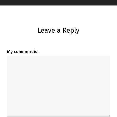
Leave a Reply
My comment is..