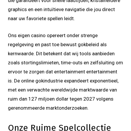
die garandeert voor snelle laadtijden, kristalheldere
graphics en een intuïtieve navigatie die jou direct
naar uw favoriete spellen leidt.
Ons eigen casino opereert onder strenge
regelgeving en past toe bewust gokbeleid als
kernwaarde. Dit betekent dat wij tools aanbieden
zoals stortingslimieten, time-outs en zelfsluiting om
ervoor te zorgen dat entertainment entertainment
is. De online gokindustrie expandeert exponentieel,
met een verwachte wereldwijde marktwaarde van
ruim dan 127 miljoen dollar tegen 2027 volgens
gerenommeerde marktonderzoeken.
Onze Ruime Spelcollectie