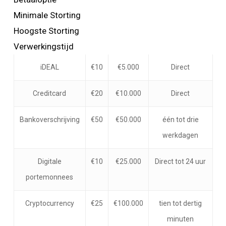
Minimale Storting
Hoogste Storting
Verwerkingstijd
iDEAL
€10
€5.000
Direct
Creditcard
€20
€10.000
Direct
Bankoverschrijving
€50
€50.000
één tot drie
werkdagen
Digitale
€10
€25.000
Direct tot 24 uur
portemonnees
Cryptocurrency
€25
€100.000
tien tot dertig
minuten