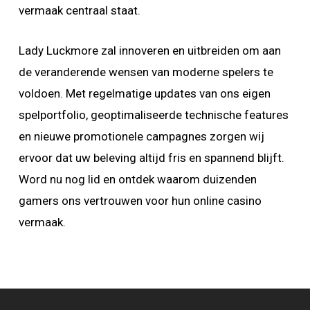
vermaak centraal staat.
Lady Luckmore zal innoveren en uitbreiden om aan
de veranderende wensen van moderne spelers te
voldoen. Met regelmatige updates van ons eigen
spelportfolio, geoptimaliseerde technische features
en nieuwe promotionele campagnes zorgen wij
ervoor dat uw beleving altijd fris en spannend blijft.
Word nu nog lid en ontdek waarom duizenden
gamers ons vertrouwen voor hun online casino
vermaak.