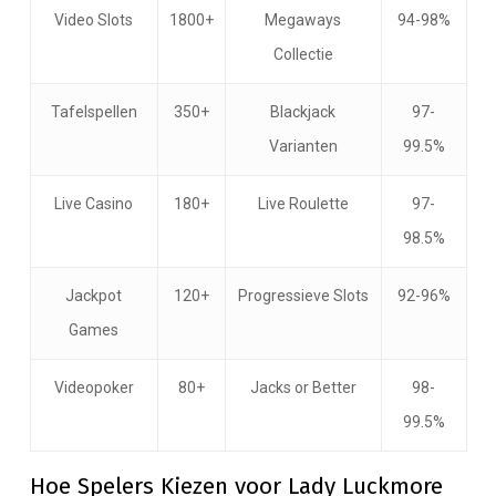
Video Slots
1800+
Megaways
94-98%
Collectie
Tafelspellen
350+
Blackjack
97-
Varianten
99.5%
Live Casino
180+
Live Roulette
97-
98.5%
Jackpot
120+
Progressieve Slots
92-96%
Games
Videopoker
80+
Jacks or Better
98-
99.5%
Hoe Spelers Kiezen voor Lady Luckmore