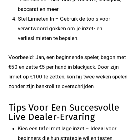
baccarat en meer.
Stel Limieten In – Gebruik de tools voor
verantwoord gokken om je inzet- en
verlieslimieten te bepalen.
Voorbeeld: Jan, een beginnende speler, begon met
€50 en zette €5 per hand in blackjack. Door zijn
limiet op €100 te zetten, kon hij twee weken spelen
zonder zijn bankroll te overschrijden.
Tips Voor Een Succesvolle
Live Dealer‑Ervaring
Kies een tafel met lage inzet – Ideaal voor
beginners die hun strategie willen testen.