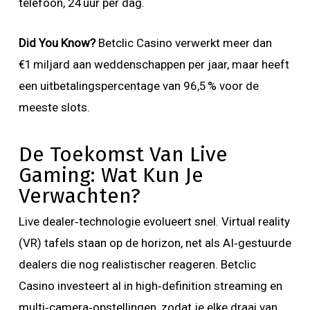
telefoon, 24 uur per dag.
Did You Know?
Betclic Casino verwerkt meer dan
€1 miljard aan weddenschappen per jaar, maar heeft
een uitbetalingspercentage van 96,5 % voor de
meeste slots.
De Toekomst Van Live
Gaming: Wat Kun Je
Verwachten?
Live dealer‑technologie evolueert snel. Virtual reality
(VR) tafels staan op de horizon, net als AI‑gestuurde
dealers die nog realistischer reageren. Betclic
Casino investeert al in high‑definition streaming en
multi‑camera‑opstellingen, zodat je elke draai van