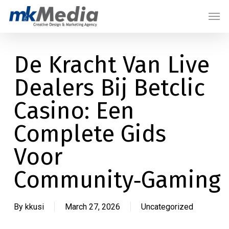
Skip
Menu
Men
to
main
content
De Kracht Van Live
Dealers Bij Betclic
Casino: Een
Complete Gids
Voor
Community‑Gaming
By
kkusi
March 27, 2026
Uncategorized