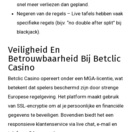
snel meer verliezen dan gepland.
Negeren van de regels – Live tafels hebben vaak
specifieke regels (bijv. “no double after split” bij
blackjack).
Veiligheid En
Betrouwbaarheid Bij Betclic
Casino
Betclic Casino opereert onder een MGA‑licentie, wat
betekent dat spelers beschermd zijn door strenge
Europese regelgeving. Het platform maakt gebruik
van SSL‑encryptie om al je persoonlijke en financiële
gegevens te beveiligen. Bovendien biedt het een
responsieve klantenservice via live chat, e‑mail en