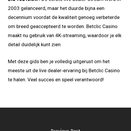
2003 gelanceerd, maar het duurde bijna een
decennium voordat de kwaliteit genoeg verbeterde
om breed geaccepteerd te worden. Betclic Casino
maakt nu gebruik van 4K‑streaming, waardoor je elk
detail duidelijk kunt zien.
Met deze gids ben je volledig uitgerust om het
meeste uit de live dealer‑ervaring bij Betclic Casino
te halen. Veel succes en speel verantwoord!