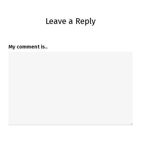
Leave a Reply
My comment is..