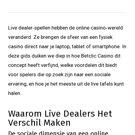
Live dealer‑spellen hebben de online casino‑wereld
veranderd. Ze brengen de sfeer van een fysiek
casino direct naar je laptop, tablet of smartphone. In
deze gids duiken we diep in hoe Betclic Casino dit
concept heeft verfijnd, welke voordelen dit biedt
voor spelers die op zoek zijn naar een sociale
ervaring, en hoe je het meeste uit de live tafels kunt
halen.
Waarom Live Dealers Het
Verschil Maken
De sociale dimensie van een online