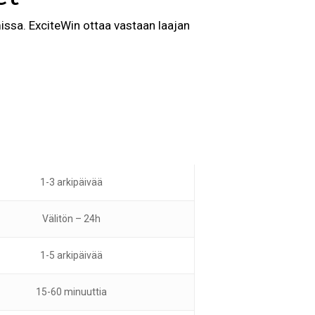
ssa. ExciteWin ottaa vastaan laajan
1-3 arkipäivää
Välitön – 24h
1-5 arkipäivää
15-60 minuuttia