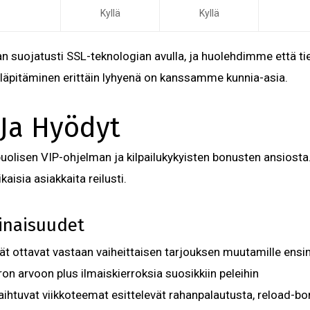
Kyllä
Kyllä
suojatusti SSL-teknologian avulla, ja huolehdimme että tie
lläpitäminen erittäin lyhyenä on kanssamme kunnia-asia.
Ja Hyödyt
uolisen VIP-ohjelman ja kilpailukykyisten bonusten ansiosta
isia asiakkaita reilusti.
inaisuudet
t ottavat vastaan vaiheittaisen tarjouksen muutamille ensimm
 arvoon plus ilmaiskierroksia suosikkiin peleihin
ihtuvat viikkoteemat esittelevät rahanpalautusta, reload-bo