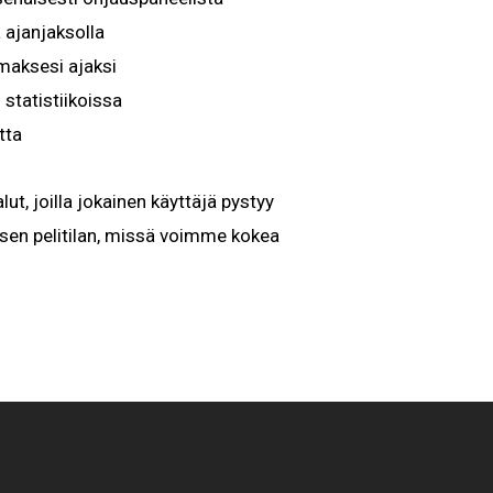
 ajanjaksolla
amaksesi ajaksi
 statistiikoissa
tta
ut, joilla jokainen käyttäjä pystyy
isen pelitilan, missä voimme kokea