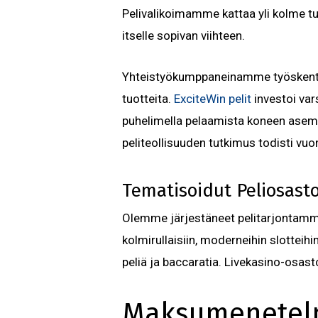
Pelivalikoimamme kattaa yli kolme tuh
itselle sopivan viihteen.
Yhteistyökumppaneinamme työskentele
tuotteita.
ExciteWin pelit
investoi var
puhelimella pelaamista koneen aseme
peliteollisuuden tutkimus todisti vu
Tematisoidut Peliosast
Olemme järjestäneet pelitarjontamme t
kolmirullaisiin, moderneihin slotteihi
peliä ja baccaratia. Livekasino-osas
Maksumenetelm