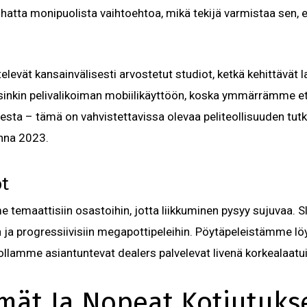
atta monipuolista vaihtoehtoa, mikä tekijä varmistaa sen, et
vät kansainvälisesti arvostetut studiot, ketkä kehittävät 
sinkin pelivalikoiman mobiilikäyttöön, koska ymmärrämme ett
sta – tämä on vahvistettavissa olevaa peliteollisuuden tut
onna 2023.
ot
emaattisiin osastoihin, jotta liikkuminen pysyy sujuvaa. Slot
n ja progressiivisiin megapottipeleihin. Pöytäpeleistämme löyd
tollamme asiantuntevat dealers palvelevat livenä korkealaatu
ät Ja Nopeat Kotiutuks