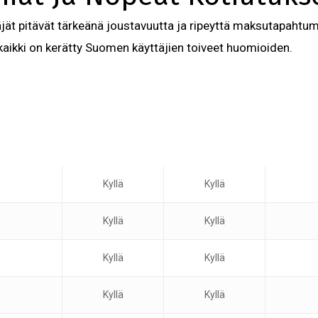
t pitävät tärkeänä joustavuutta ja ripeyttä maksutapahtumi
aikki on kerätty Suomen käyttäjien toiveet huomioiden.
Kyllä
Kyllä
Kyllä
Kyllä
Kyllä
Kyllä
Kyllä
Kyllä