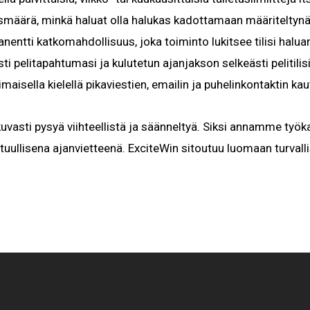
määrä, minkä haluat olla halukas kadottamaan määriteltynä
nentti katkomahdollisuus, joka toiminto lukitsee tilisi halu
i pelitapahtumasi ja kulutetun ajanjakson selkeästi pelitilisi
aisella kielellä pikaviestien, emailin ja puhelinkontaktin kau
vasti pysyä viihteellistä ja säänneltyä. Siksi annamme työkal
tuullisena ajanvietteenä. ExciteWin sitoutuu luomaan turvall