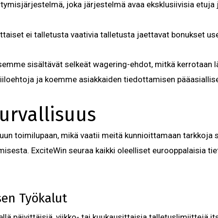
tymisjärjestelmä, joka järjestelmä avaa eksklusiivisia etuja
ttaiset ei talletusta vaativia talletusta jaettavat bonukset usei
ksemme sisältävät selkeät wagering-ehdot, mitkä kerrotaan 
loehtoja ja koemme asiakkaiden tiedottamisen pääasiallisen
Turvallisuus
un toimilupaan, mikä vaatii meitä kunnioittamaan tarkkoja s
misesta. ExciteWin seuraa kaikki oleelliset eurooppalaisia ti
sen Työkalut
 päivittäisiä, viikko- tai kuukausittaisia talletuslimiittejä 