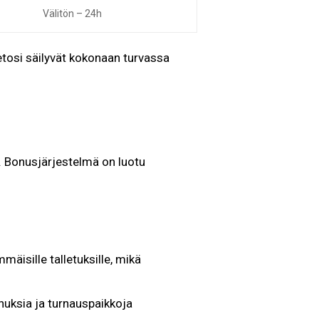
Välitön – 24h
tosi säilyvät kokonaan turvassa
. Bonusjärjestelmä on luotu
äisille talletuksille, mikä
nuksia ja turnauspaikkoja