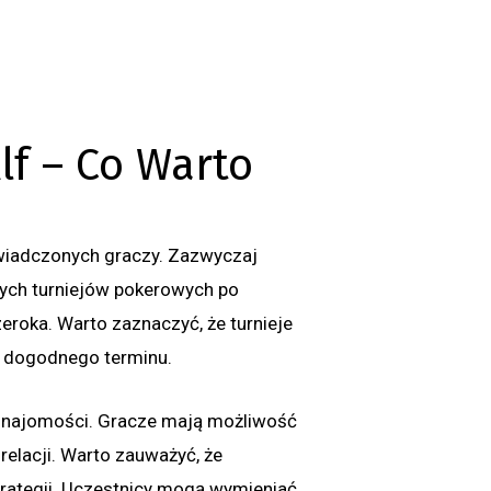
f – Co Warto
świadczonych graczy. Zazwyczaj
wych turniejów pokerowych po
eroka. Warto zaznaczyć, że turnieje
e dogodnego terminu.
znajomości. Gracze mają możliwość
relacji. Warto zauważyć, że
trategii. Uczestnicy mogą wymieniać