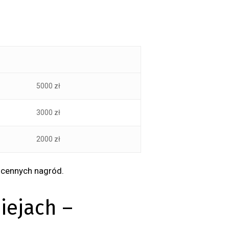
5000 zł
3000 zł
2000 zł
 cennych nagród.
iejach –