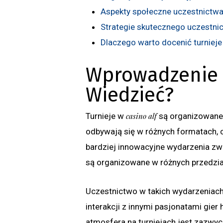
Aspekty społeczne uczestnictwa
Strategie skutecznego uczestnic
Dlaczego warto docenić turnieje
Wprowadzenie D
Wiedzieć?
Turnieje w
casino alf
są organizowane 
odbywają się w różnych formatach, c
bardziej innowacyjne wydarzenia zwi
są organizowane w różnych przedzi
Uczestnictwo w takich wydarzeniac
interakcji z innymi pasjonatami gie
atmosfera na turniejach jest zazwyc