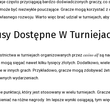
ieje często przyciągają bardzo doświadczonych graczy, co
k może być niezwykle pouczające. Gracze mogą korzystać z ok
 własnego rozwoju. Warto więc brać udział w turniejach, aby
sy Dostępne W Turniejac
stnictwa w turniejach organizowanych przez
casino alf
są na
y mogą sięgać nawet kilku tysięcy złotych. Dodatkowo, wiele
e w innych grach. Przykładowo, gracze mogą zdobywać żet
ywnych wydarzeniach.
punktacji, który jest stosowany w wielu turniejach. Gracz
ieniać na różne nagrody. Im lepsze wyniki osiągają, tym wi