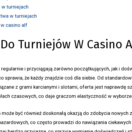
 w turniejach
twa w turniejach
 w casino alf
o Turniejów W Casino Al
regularnie i przyciągają zarówno początkujących, jak i do
o sprawia, że każdy znajdzie coś dla siebie. Od standardo
ązane z grami karcianymi i slotami, oferta jest naprawdę sz
ałach czasowych, co daje graczom elastyczność w wyborz
h może być również doskonałą okazją do zdobycia nowych 
r hazardowych, co często prowadzi do nawiązania ciekawych 
zaj bardzo przyjazna, co sprzyja wymianie doświadczeń i s