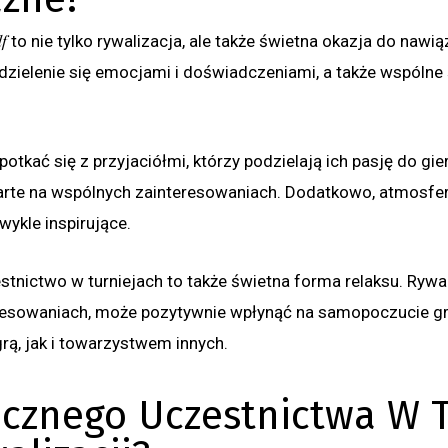
lf
to nie tylko rywalizacja, ale także świetna okazja do na
dzielenie się emocjami i doświadczeniami, a także wspólne
spotkać się z przyjaciółmi, którzy podzielają ich pasję do g
parte na wspólnych zainteresowaniach. Dodatkowo, atmosfer
wykle inspirujące.
tnictwo w turniejach to także świetna forma relaksu. Rywa
esowaniach, może pozytywnie wpłynąć na samopoczucie gra
grą, jak i towarzystwem innych.
ecznego Uczestnictwa W T