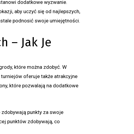
 stanowi dodatkowe wyzwanie.
azji, aby uczyć się od najlepszych,
 stale podnosić swoje umiejętności.
h – Jak Je
grody, które można zdobyć. W
 turniejów oferuje także atrakcyjne
ony, które pozwalają na dodatkowe
e zdobywają punkty za swoje
ęcej punktów zdobywają, co