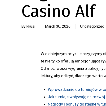
Casino Alf
By
kkusi
March 30, 2026
Uncategorized
W dzisiejszym artykule przyjrzymy s
te nie tylko oferują emocjonującą r
Od możliwości wygrania atrakcyjnych
lektury, aby odkryć, dlaczego warto 
Wprowadzenie do turniejów w ca
Jak turnieje wpływają na rozwój
Nagrody i bonusy dostępne w tur