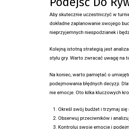
Podejść Do Ryw
Aby skutecznie uczestniczyć w turni
dokładne zaplanowanie swojego budże
nieprzyjemnych niespodzianek i będzi
Kolejną istotną strategią jest anal
stylu gry. Warto zwracać uwagę na t
Na koniec, warto pamiętać o umiejęt
podejmowania błędnych decyzji. Dla
nie emocje. Oto kilka kluczowych kr
Określ swój budżet i trzymaj się 
Obserwuj przeciwników i analizuj
Kontroluj swoje emocje i podejm