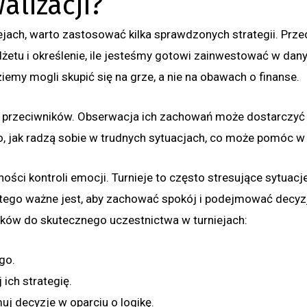
alizacji?
ejach, warto zastosować kilka sprawdzonych strategii. Prz
tu i określenie, ile jesteśmy gotowi zainwestować w dany 
emy mogli skupić się na grze, a nie na obawach o finanse.
iza przeciwników. Obserwacja ich zachowań może dostarczyć
o, jak radzą sobie w trudnych sytuacjach, co może pomóc w
ności kontroli emocji. Turnieje to często stresujące sytuac
tego ważne jest, aby zachować spokój i podejmować decyzje
oków do skutecznego uczestnictwa w turniejach:
go.
 ich strategię.
uj decyzje w oparciu o logikę.