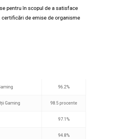
erse pentru în scopul de a satisface
 certificări de emise de organisme
 Gaming
96.2%
lții Gaming
98.5 procente
97.1%
94.8%