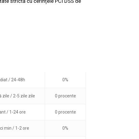
ate strictă cu cerințele PCI DSS de
diat / 24-48h
0%
zile / 2-5 zile zile
0 procente
ant / 1-24 ore
0 procente
ci min / 1-2 ore
0%