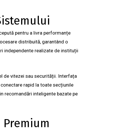
Sistemului
epută pentru a livra performanțe
ocesare distribuită, garantând o
i independente realizate de instituții
de vitezei sau securității. Interfața
 conectare rapid la toate secțiunile
rin recomandări inteligente bazate pe
ri Premium