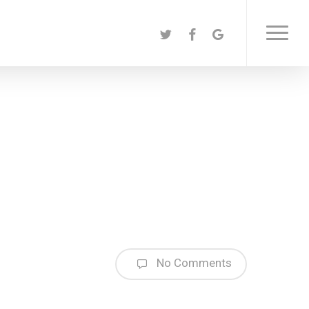
Menu
twitter
facebook
google-
Menu
plus
No Comments