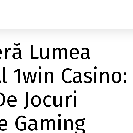
ră Lumea
l 1win Casino:
De Jocuri
e Gaming