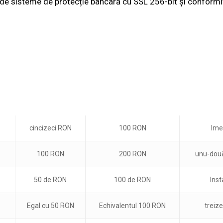
 de sisteme de protecție bancară cu SSL 256-bit și conformit
cincizeci RON
100 RON
Ime
100 RON
200 RON
unu-două 
50 de RON
100 de RON
Inst
Egal cu 50 RON
Echivalentul 100 RON
treize