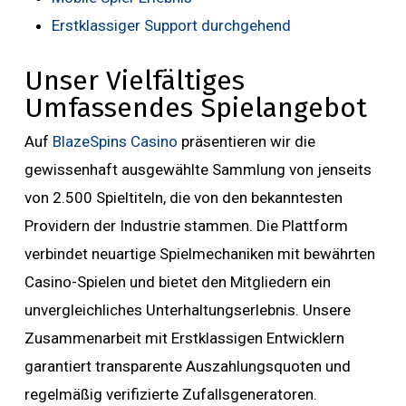
Erstklassiger Support durchgehend
Unser Vielfältiges
Umfassendes Spielangebot
Auf
BlazeSpins Casino
präsentieren wir die
gewissenhaft ausgewählte Sammlung von jenseits
von 2.500 Spieltiteln, die von den bekanntesten
Providern der Industrie stammen. Die Plattform
verbindet neuartige Spielmechaniken mit bewährten
Casino-Spielen und bietet den Mitgliedern ein
unvergleichliches Unterhaltungserlebnis. Unsere
Zusammenarbeit mit Erstklassigen Entwicklern
garantiert transparente Auszahlungsquoten und
regelmäßig verifizierte Zufallsgeneratoren.