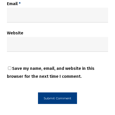
Email
*
Website
Save my name, email, and website in this
browser for the next time I comment.