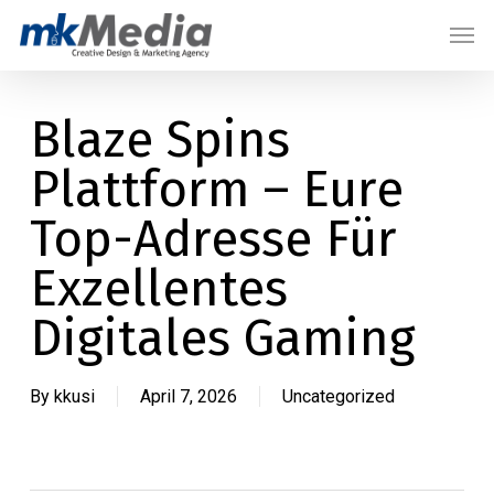
Skip
Menu
Men
to
main
content
Blaze Spins
Plattform – Eure
Top-Adresse Für
Exzellentes
Digitales Gaming
By
kkusi
April 7, 2026
Uncategorized