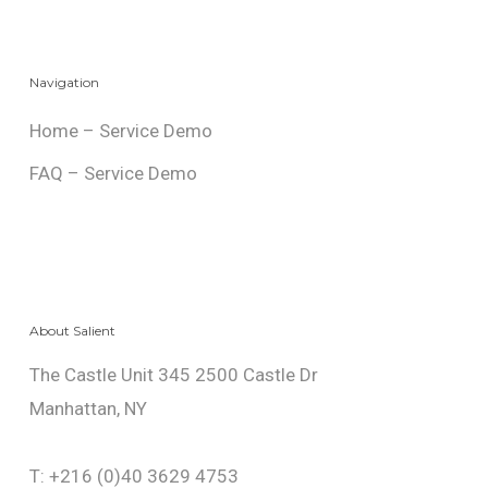
Navigation
Home – Service Demo
FAQ – Service Demo
About Salient
The Castle Unit 345 2500 Castle Dr
Manhattan, NY
T: +216 (0)40 3629 4753