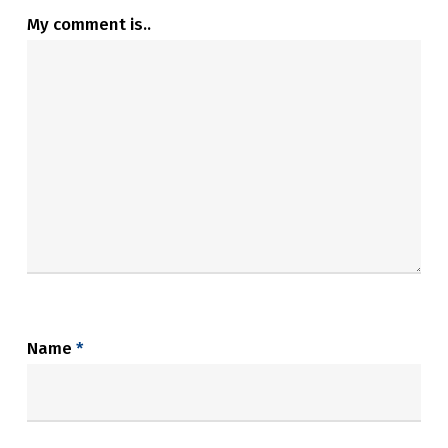
My comment is..
Name
*