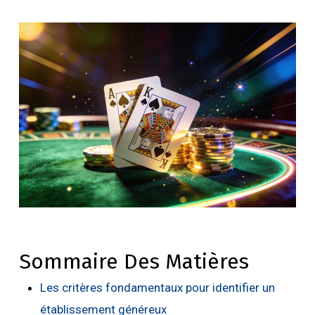
Sommaire Des Matières
Les critères fondamentaux pour identifier un
établissement généreux