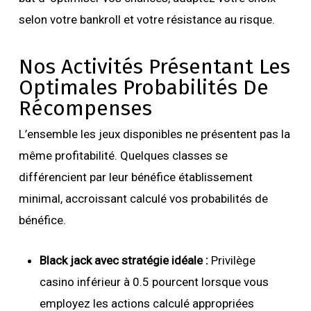
selon votre bankroll et votre résistance au risque.
Nos Activités Présentant Les
Optimales Probabilités De
Récompenses
L’ensemble les jeux disponibles ne présentent pas la
même profitabilité. Quelques classes se
différencient par leur bénéfice établissement
minimal, accroissant calculé vos probabilités de
bénéfice.
Black jack avec stratégie idéale :
Privilège
casino inférieur à 0.5 pourcent lorsque vous
employez les actions calculé appropriées