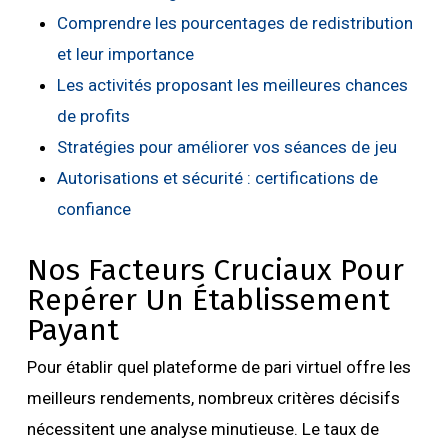
Comprendre les pourcentages de redistribution
et leur importance
Les activités proposant les meilleures chances
de profits
Stratégies pour améliorer vos séances de jeu
Autorisations et sécurité : certifications de
confiance
Nos Facteurs Cruciaux Pour
Repérer Un Établissement
Payant
Pour établir quel plateforme de pari virtuel offre les
meilleurs rendements, nombreux critères décisifs
nécessitent une analyse minutieuse. Le taux de