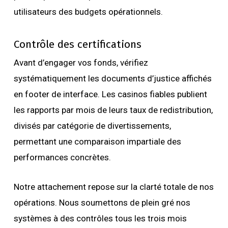
utilisateurs des budgets opérationnels.
Contrôle des certifications
Avant d’engager vos fonds, vérifiez
systématiquement les documents d’justice affichés
en footer de interface. Les casinos fiables publient
les rapports par mois de leurs taux de redistribution,
divisés par catégorie de divertissements,
permettant une comparaison impartiale des
performances concrètes.
Notre attachement repose sur la clarté totale de nos
opérations. Nous soumettons de plein gré nos
systèmes à des contrôles tous les trois mois