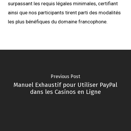
surpassant les requis légales minimales, certifiant
ainsi que nos participants tirent parti des modalités
les plus bénéfiques du domaine francophone.
Previous Post
Manuel Exhaustif pour Utiliser PayPal
dans les Casinos en Ligne