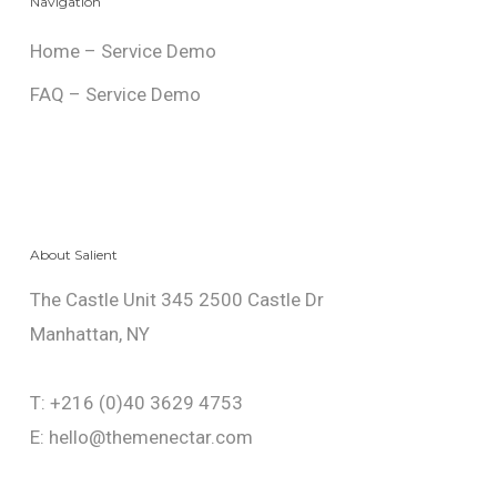
Navigation
Home – Service Demo
FAQ – Service Demo
About Salient
The Castle Unit 345 2500 Castle Dr
Manhattan, NY
T: +216 (0)40 3629 4753
E: hello@themenectar.com