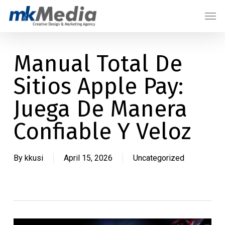
Skip
Menu
Men
to
main
content
Manual Total De
Sitios Apple Pay:
Juega De Manera
Confiable Y Veloz
By
kkusi
April 15, 2026
Uncategorized