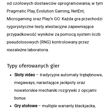
od czołowych dostawców oprogramowania, w tym
Pragmatic Play, Evolution Gaming, NetEnt,
Microgaming oraz Play’n GO. Każda gra przechodzi
rygorystyczne testy atestacyjne zapewniające
przypadkowość wyników za pomocą system liczb
pseudolosowych (RNG) kontrolowany przez
niezależne laboratoria.
Typy oferowanych gier
Sloty video
– tradycyjne automaty trębębnowe,
megaways, narastające jackpoty oraz
nowatorskie mechaniki rozgrywki z opcjami
bonus
Gry stołowe
– multiple warianty blackjacka,