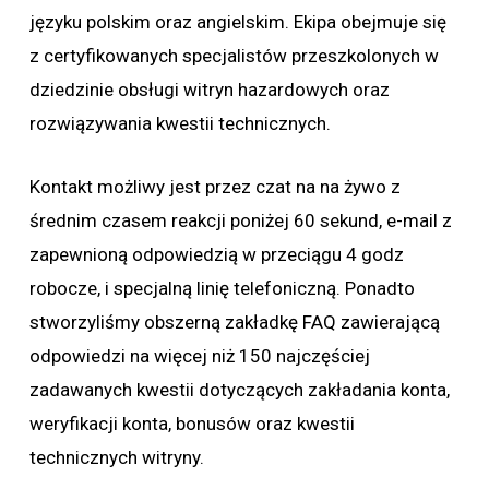
języku polskim oraz angielskim. Ekipa obejmuje się
z certyfikowanych specjalistów przeszkolonych w
dziedzinie obsługi witryn hazardowych oraz
rozwiązywania kwestii technicznych.
Kontakt możliwy jest przez czat na na żywo z
średnim czasem reakcji poniżej 60 sekund, e-mail z
zapewnioną odpowiedzią w przeciągu 4 godz
robocze, i specjalną linię telefoniczną. Ponadto
stworzyliśmy obszerną zakładkę FAQ zawierającą
odpowiedzi na więcej niż 150 najczęściej
zadawanych kwestii dotyczących zakładania konta,
weryfikacji konta, bonusów oraz kwestii
technicznych witryny.