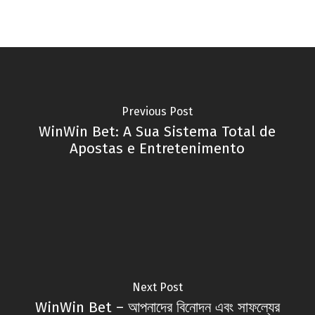
Previous Post
WinWin Bet: A Sua Sistema Total de
Apostas e Entretenimento
Next Post
WinWin Bet – আপনাদের বিনোদন এবং সাফল্যের