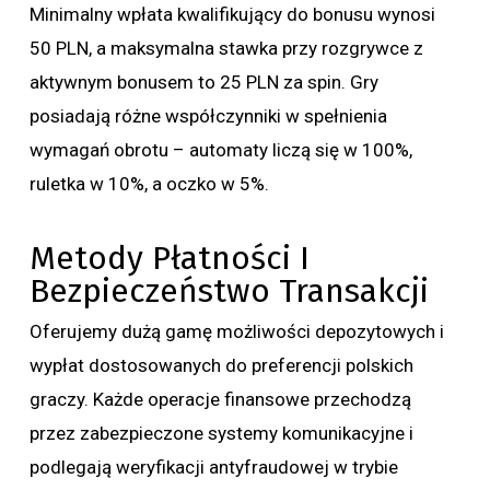
Minimalny wpłata kwalifikujący do bonusu wynosi
50 PLN, a maksymalna stawka przy rozgrywce z
aktywnym bonusem to 25 PLN za spin. Gry
posiadają różne współczynniki w spełnienia
wymagań obrotu – automaty liczą się w 100%,
ruletka w 10%, a oczko w 5%.
Metody Płatności I
Bezpieczeństwo Transakcji
Oferujemy dużą gamę możliwości depozytowych i
wypłat dostosowanych do preferencji polskich
graczy. Każde operacje finansowe przechodzą
przez zabezpieczone systemy komunikacyjne i
podlegają weryfikacji antyfraudowej w trybie