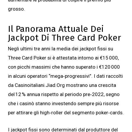
grosso.
Il Panorama Attuale Dei
Jackpot Di Three Card Poker
Negli ultimi tre anni la media dei jackpot fissi su
Three Card Poker si è attestata intorno ai €15 000,
con picchi massimi che hanno superato i €120 000
in alcuni operatori “mega‑progressivi”. I dati raccolti
da Casinoitaliani.Jiad.Org mostrano una crescita
del 12 % annua rispetto al periodo pre‑2022, segno
che i casinò stanno investendo sempre più risorse
per attirare gli high‑roller del segmento poker‑cards.
I jackpot fissi sono determinati dal produttore del