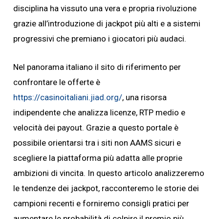
disciplina ha vissuto una vera e propria rivoluzione
grazie all’introduzione di jackpot più alti e a sistemi
progressivi che premiano i giocatori più audaci.
Nel panorama italiano il sito di riferimento per
confrontare le offerte è
https://casinoitaliani.jiad.org/
, una risorsa
indipendente che analizza licenze, RTP medio e
velocità dei payout. Grazie a questo portale è
possibile orientarsi tra i siti non AAMS sicuri e
scegliere la piattaforma più adatta alle proprie
ambizioni di vincita. In questo articolo analizzeremo
le tendenze dei jackpot, racconteremo le storie dei
campioni recenti e forniremo consigli pratici per
aumentare le probabilità di colpire il premio più