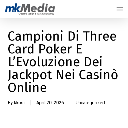
Skip
Menu
Men
to
main
content
Campioni Di Three
Card Poker E
L’Evoluzione Dei
Jackpot Nei Casinò
Online
By
kkusi
April 20, 2026
Uncategorized