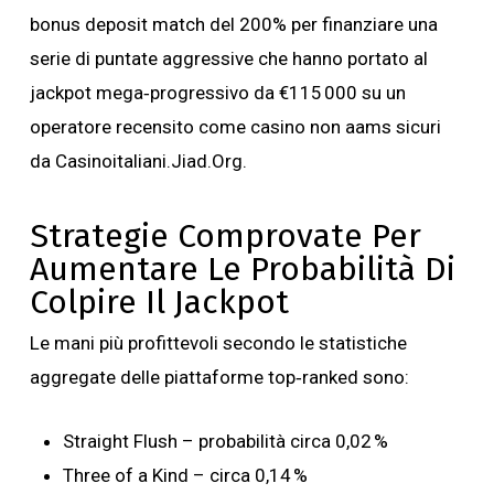
bonus deposit match del 200% per finanziare una
serie di puntate aggressive che hanno portato al
jackpot mega‑progressivo da €115 000 su un
operatore recensito come casino non aams sicuri
da Casinoitaliani.Jiad.Org.
Strategie Comprovate Per
Aumentare Le Probabilità Di
Colpire Il Jackpot
Le mani più profittevoli secondo le statistiche
aggregate delle piattaforme top‑ranked sono:
Straight Flush – probabilità circa 0,02 %
Three of a Kind – circa 0,14 %