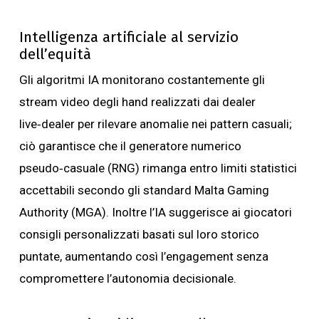
Intelligenza artificiale al servizio
dell’equità
Gli algoritmi IA monitorano costantemente gli
stream video degli hand realizzati dai dealer
live‑dealer per rilevare anomalie nei pattern casuali;
ciò garantisce che il generatore numerico
pseudo‑casuale (RNG) rimanga entro limiti statistici
accettabili secondo gli standard Malta Gaming
Authority (MGA). Inoltre l’IA suggerisce ai giocatori
consigli personalizzati basati sul loro storico
puntate, aumentando così l’engagement senza
compromettere l’autonomia decisionale.