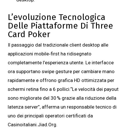
L’evoluzione Tecnologica
Delle Piattaforme Di Three
Card Poker
Il passaggio dal tradizionale client desktop alle
applicazioni mobile‑first ha ridisegnato
completamente l’esperienza utente. Le interfacce
ora supportano swipe gesture per cambiare mano
rapidamente e offrono grafica HD ottimizzata per
schermi retina fino a 6 pollici.“Le velocità dei payout
sono migliorate del 30 % grazie alla riduzione della
latenza server”, afferma un responsabile tecnico di
uno dei principali operatori certificati da
Casinoitaliani.Jiad.Org.