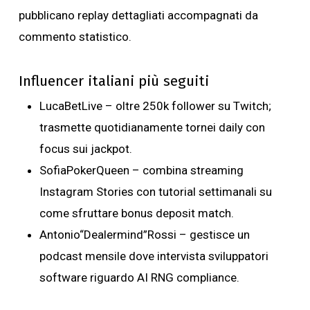
pubblicano replay dettagliati accompagnati da
commento statistico.
Influencer italiani più seguiti
LucaBetLive – oltre ​250k follower su Twitch;
trasmette quotidianamente tornei daily con
focus sui jack­pot.
SofiaPokerQueen – combina streaming
Instagram Stories con tutorial settimanali su
come sfruttare bonus deposit match.
Antonio“Dealermind”Rossi – gestisce un
podcast mensile dove intervista sviluppatori
software riguardo AI RNG compliance.