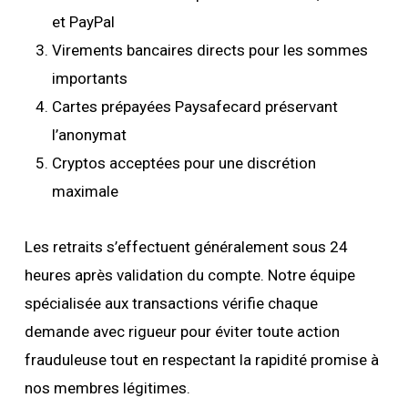
et PayPal
Virements bancaires directs pour les sommes
importants
Cartes prépayées Paysafecard préservant
l’anonymat
Cryptos acceptées pour une discrétion
maximale
Les retraits s’effectuent généralement sous 24
heures après validation du compte. Notre équipe
spécialisée aux transactions vérifie chaque
demande avec rigueur pour éviter toute action
frauduleuse tout en respectant la rapidité promise à
nos membres légitimes.