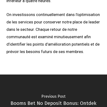
inférieur à quatre heures.
On investissons continuellement dans l’optimisation
de les services pour conserver notre place de leader
dans le secteur. Chaque retour de notre
communauté est examiné minutieusement afin
d’identifier les points d’amélioration potentiels et de
prévoir les besoins futurs de ses membres.
Previous Post
Booms Bet No Deposit Bonus: Ontdek