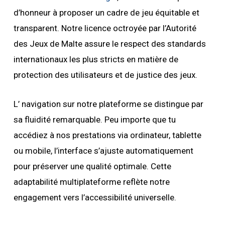
d’honneur à proposer un cadre de jeu équitable et
transparent. Notre licence octroyée par l’Autorité
des Jeux de Malte assure le respect des standards
internationaux les plus stricts en matière de
protection des utilisateurs et de justice des jeux.
L’ navigation sur notre plateforme se distingue par
sa fluidité remarquable. Peu importe que tu
accédiez à nos prestations via ordinateur, tablette
ou mobile, l’interface s’ajuste automatiquement
pour préserver une qualité optimale. Cette
adaptabilité multiplateforme reflète notre
engagement vers l’accessibilité universelle.