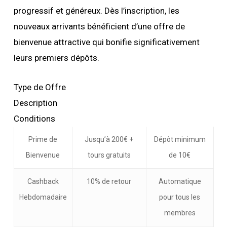
progressif et généreux. Dès l’inscription, les
nouveaux arrivants bénéficient d’une offre de
bienvenue attractive qui bonifie significativement
leurs premiers dépôts.
Type de Offre
Description
Conditions
Prime de
Jusqu’à 200€ +
Dépôt minimum
Bienvenue
tours gratuits
de 10€
Cashback
10% de retour
Automatique
Hebdomadaire
pour tous les
membres