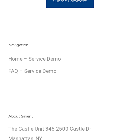
Navigation
Home – Service Demo
FAQ – Service Demo
About Salient
The Castle Unit 345 2500 Castle Dr
Manhattan, NY