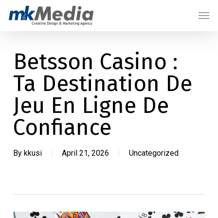
Skip
Menu
Men
to
main
content
Betsson Casino :
Ta Destination De
Jeu En Ligne De
Confiance
By
kkusi
April 21, 2026
Uncategorized