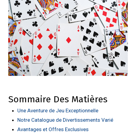
Sommaire Des Matières
Une Aventure de Jeu Exceptionnelle
Notre Catalogue de Divertissements Varié
Avantages et Offres Exclusives