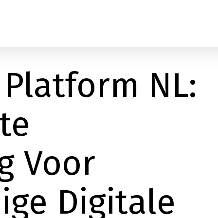
 Platform NL:
te
g Voor
ge Digitale