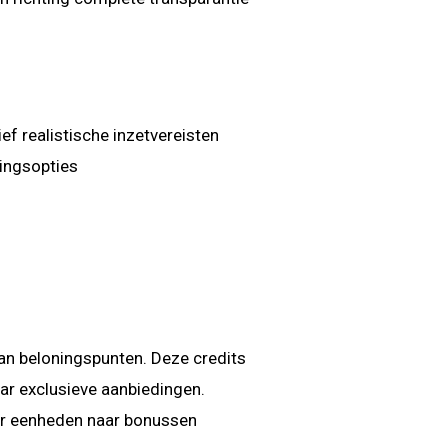
f realistische inzetvereisten
ringsopties
van beloningspunten. Deze credits
r exclusieve aanbiedingen.
r eenheden naar bonussen