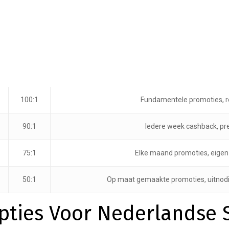
100:1
Fundamentele promoties, r
90:1
Iedere week cashback, p
75:1
Elke maand promoties, eige
50:1
Op maat gemaakte promoties, uitnod
opties Voor Nederlandse 