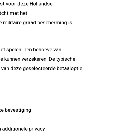
ast voor deze Hollandse
atcht met het
e militaire graad bescherming is
met spelen. Ten behoeve van
te kunnen verzekeren. De typische
k van deze geselecteerde betaaloptie
ke bevestiging
 additionele privacy