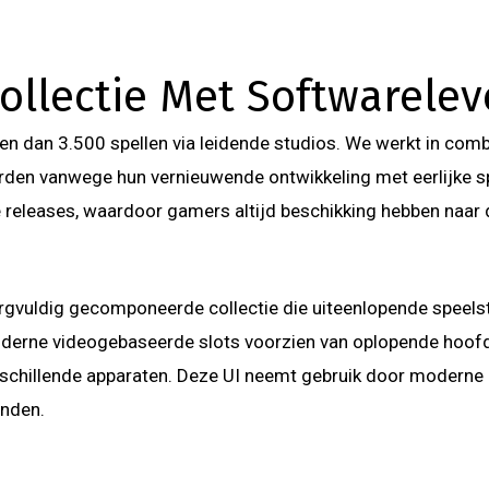
collectie Met Softwarelev
ven dan 3.500 spellen via leidende studios. We werkt in c
orden vanwege hun vernieuwende ontwikkeling met eerlijke
te releases, waardoor gamers altijd beschikking hebben naar 
orgvuldig gecomponeerde collectie die uiteenlopende speelst
derne videogebaseerde slots voorzien van oplopende hoofdpr
rschillende apparaten. Deze UI neemt gebruik door moderne
inden.