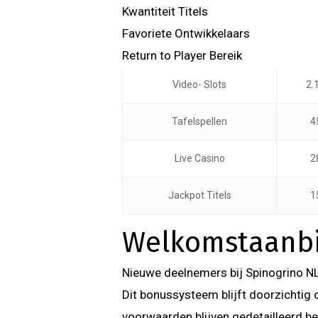
Kwantiteit Titels
Favoriete Ontwikkelaars
Return to Player Bereik
Video- Slots
2.
Tafelspellen
4
Live Casino
2
Jackpot Titels
1
Welkomstaanbi
Nieuwe deelnemers bij Spinogrino NL k
Dit bonussysteem blijft doorzichtig 
voorwaarden blijven gedetailleerd b