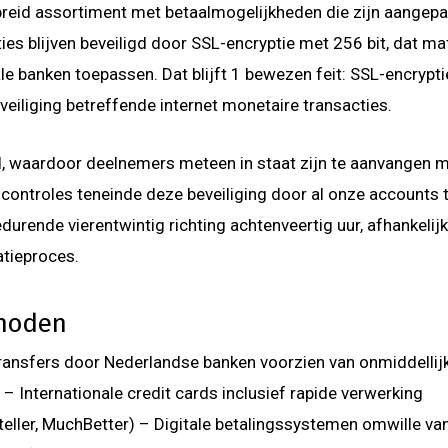
breid assortiment met betaalmogelijkheden die zijn aangep
ties blijven beveiligd door SSL-encryptie met 256 bit, dat m
e banken toepassen. Dat blijft 1 bewezen feit: SSL-encrypti
veiliging betreffende internet monetaire transacties.
ld, waardoor deelnemers meteen in staat zijn te aanvangen 
controles teneinde deze beveiliging door al onze accounts 
rende vierentwintig richting achtenveertig uur, afhankelij
atieproces.
thoden
ransfers door Nederlandse banken voorzien van onmiddellij
– Internationale credit cards inclusief rapide verwerking
teller, MuchBetter) – Digitale betalingssystemen omwille van