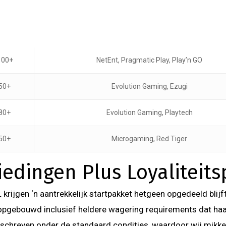
100+
NetEnt, Pragmatic Play, Play’n GO
50+
Evolution Gaming, Ezugi
80+
Evolution Gaming, Playtech
50+
Microgaming, Red Tiger
edingen Plus Loyaliteit
rijgen ‘n aantrekkelijk startpakket hetgeen opgedeeld blijft
opgebouwd inclusief heldere wagering requirements dat haalb
eschreven onder de standaard condities, waardoor wij mikke