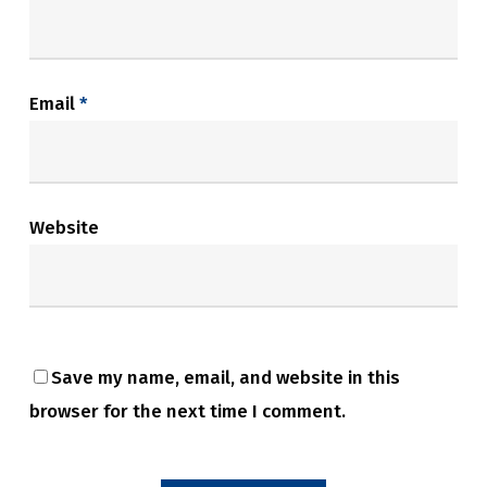
Email
*
Website
Save my name, email, and website in this
browser for the next time I comment.