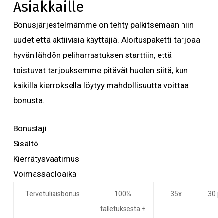
Asiakkaille
Bonusjärjestelmämme on tehty palkitsemaan niin
uudet että aktiivisia käyttäjiä. Aloituspaketti tarjoaa
hyvän lähdön peliharrastuksen starttiin, että
toistuvat tarjouksemme pitävät huolen siitä, kun
kaikilla kierroksella löytyy mahdollisuutta voittaa
bonusta.
Bonuslaji
Sisältö
Kierrätysvaatimus
Voimassaoloaika
Tervetuliaisbonus
100%
35x
30 
talletuksesta +