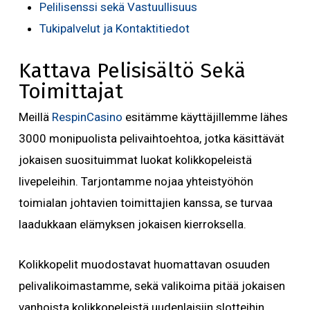
Pelilisenssi sekä Vastuullisuus
Tukipalvelut ja Kontaktitiedot
Kattava Pelisisältö Sekä
Toimittajat
Meillä
RespinCasino
esitämme käyttäjillemme lähes
3000 monipuolista pelivaihtoehtoa, jotka käsittävät
jokaisen suosituimmat luokat kolikkopeleistä
livepeleihin. Tarjontamme nojaa yhteistyöhön
toimialan johtavien toimittajien kanssa, se turvaa
laadukkaan elämyksen jokaisen kierroksella.
Kolikkopelit muodostavat huomattavan osuuden
pelivalikoimastamme, sekä valikoima pitää jokaisen
vanhoista kolikkopeleistä uudenlaisiin slotteihin.