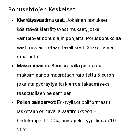
Bonusehtojen Keskeiset
Kierrätysvaatimukset:
Jokainen bonukset
käsittävät kierrätysvaatimukset, jotka
vaihtelevat bonuslajin pohjalta. Perusbonuksilla
vaatimus asetetaan tavallisesti 35-kertainen
määrästä.
Maksimipanos:
Bonusrahalla pelatessa
maksimipanos määrätään rajoitettu 5 euron
jokaista pyöräytys tai kierros takaamiseksi
tasapuolisen pelaamisen.
Pelien painoarvot:
Eri-tyyliset peliformaatit
lasketaan eri tavalla vaatimukseen –
hedelmäpelit 100%, pöytäpelit tyypillisesti 10-
20%.