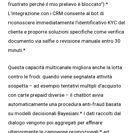
frustrato perché il mio prelievo è bloccato”).*
L’integrazione con i CRM consente al bot di
riconoscere immediatamente l’identificativo KYC del
cliente e proporre soluzioni specifiche come verifica
documento via selfie o revisione manuale entro 30
minuti.*
Questa capacità multicanale migliora anche la lotta
contro le frodi: quando viene segnalata attività
sospetta – ad esempio tentativi multipli d’acquisto
con carte prepaid diverse – il chatbot avvia
automaticamente una procedura anti‑fraud basata
su modelli decisionali Bayesiani.* I dati raccolti dal
dialogo vengono poi aggregati per affinare
ulteriormente le campagne promozionali;* ad