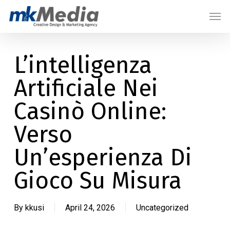
Skip
Menu
Men
to
main
content
L’intelligenza
Artificiale Nei
Casinò Online:
Verso
Un’esperienza Di
Gioco Su Misura
By
kkusi
April 24, 2026
Uncategorized