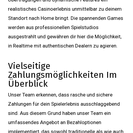
realistisches Casinoerlebnis unmittelbar zu deinem
Standort nach Home bringt. Die spannenden Games
werden aus professionellen Spielstudios
ausgestrahlt und gewähren dir hier die Möglichkeit,
in Realtime mit authentischen Dealern zu agieren.
Vielseitige
Zahlungsmöglichkeiten Im
Überblick
Unser Team erkennen, dass rasche und sichere
Zahlungen für dein Spielerlebnis ausschlaggebend
sind. Aus diesem Grund haben unser Team ein
umfassendes Angebot an Bezahloptionen
implementiert, das sowohl traditionelle als wie auch