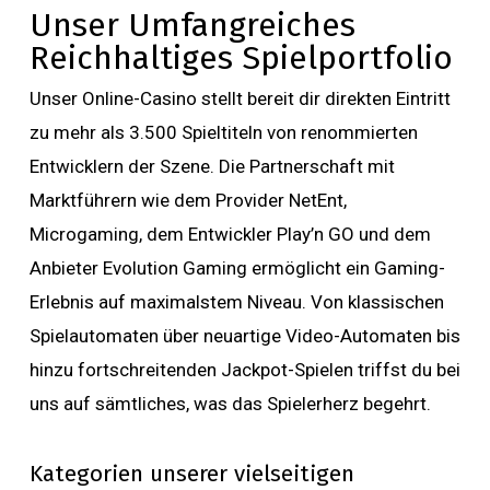
Unser Umfangreiches
Reichhaltiges Spielportfolio
Unser Online-Casino stellt bereit dir direkten Eintritt
zu mehr als 3.500 Spieltiteln von renommierten
Entwicklern der Szene. Die Partnerschaft mit
Marktführern wie dem Provider NetEnt,
Microgaming, dem Entwickler Play’n GO und dem
Anbieter Evolution Gaming ermöglicht ein Gaming-
Erlebnis auf maximalstem Niveau. Von klassischen
Spielautomaten über neuartige Video-Automaten bis
hinzu fortschreitenden Jackpot-Spielen triffst du bei
uns auf sämtliches, was das Spielerherz begehrt.
Kategorien unserer vielseitigen