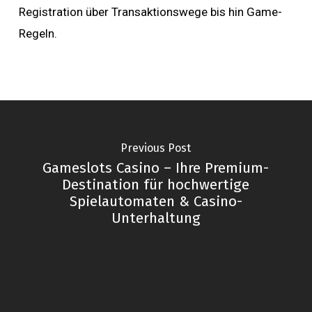
Registration über Transaktionswege bis hin Game-
Regeln.
Previous Post
Gameslots Casino – Ihre Premium-
Destination für hochwertige
Spielautomaten & Casino-
Unterhaltung