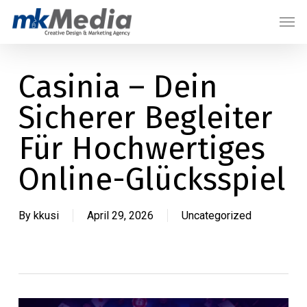
Skip
Menu
Men
to
main
content
Casinia – Dein
Sicherer Begleiter
Für Hochwertiges
Online-Glücksspiel
By
kkusi
April 29, 2026
Uncategorized