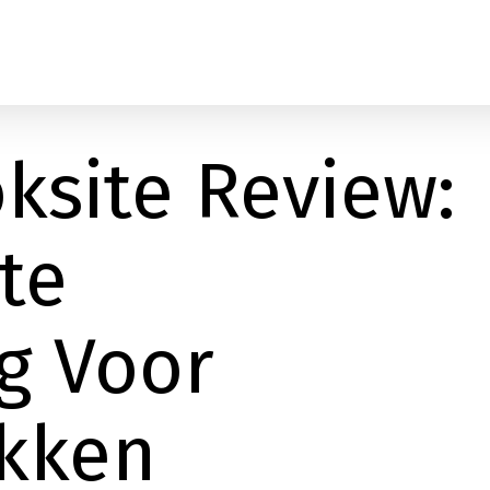
ksite Review:
te
g Voor
okken