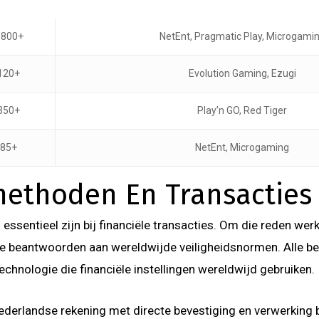
.800+
NetEnt, Pragmatic Play, Microgami
120+
Evolution Gaming, Ezugi
350+
Play’n GO, Red Tiger
85+
NetEnt, Microgaming
methoden En Transacties
 essentieel zijn bij financiële transacties. Om die reden wer
die beantwoorden aan wereldwijde veiligheidsnormen. Alle 
echnologie die financiële instellingen wereldwijd gebruiken.
ederlandse rekening met directe bevestiging en verwerking 