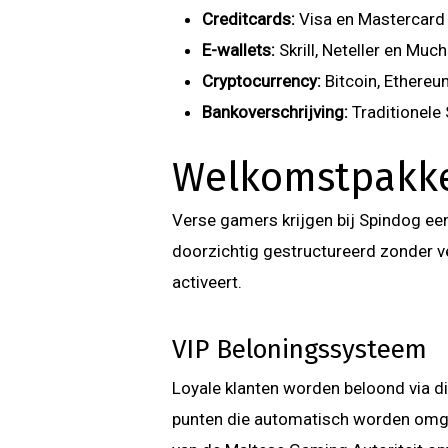
Creditcards:
Visa en Mastercard 
E-wallets:
Skrill, Neteller en Muc
Cryptocurrency:
Bitcoin, Ethereum
Bankoverschrijving:
Traditionele
Welkomstpakke
Verse gamers krijgen bij Spindog een
doorzichtig gestructureerd zonder v
activeert.
VIP Beloningssysteem
Loyale klanten worden beloond via di
punten die automatisch worden omgez