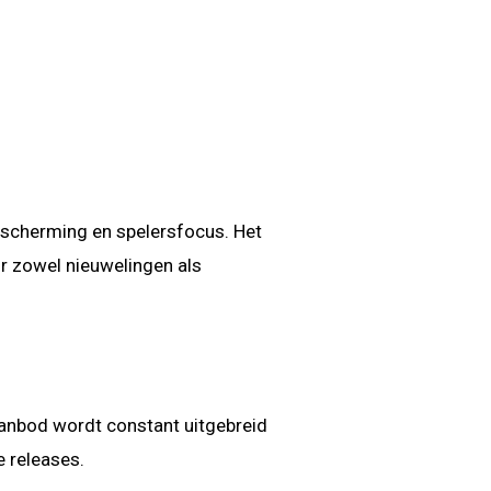
escherming en spelersfocus. Het
r zowel nieuwelingen als
anbod wordt constant uitgebreid
 releases.