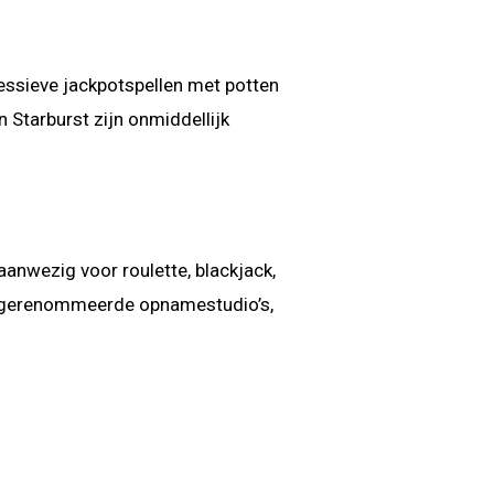
ssieve jackpotspellen met potten
 Starburst zijn onmiddellijk
anwezig voor roulette, blackjack,
it gerenommeerde opnamestudio’s,