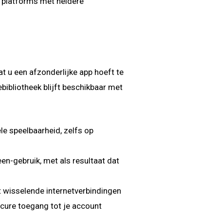
 platforms met heldere
t u een afzonderlijke app hoeft te
bibliotheek blijft beschikbaar met
le speelbaarheid, zelfs op
en-gebruik, met als resultaat dat
 wisselende internetverbindingen
cure toegang tot je account