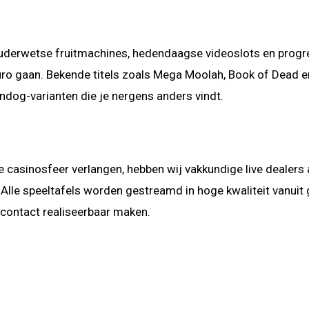
derwetse fruitmachines, hedendaagse videoslots en progre
ro gaan. Bekende titels zoals Mega Moolah, Book of Dead en
ndog-varianten die je nergens anders vindt.
casinosfeer verlangen, hebben wij vakkundige live dealers a
 Alle speeltafels worden gestreamd in hoge kwaliteit vanu
 contact realiseerbaar maken.