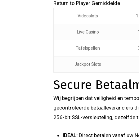
Return to Player Gemiddelde
Videoslots
1
Live Casino
Tafelspellen
Jackpot Slots
Secure Betaal
Wij begrijpen dat veiligheid en tempo
gecontroleerde betaalleveranciers 
256-bit SSL-versleuteling, dezelfde t
iDEAL:
Direct betalen vanaf uw N