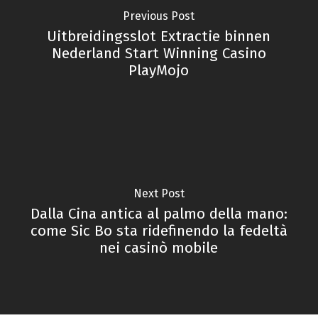
Previous Post
Uitbreidingsslot Extractie binnen
Nederland Start Winning Casino
PlayMojo
Next Post
Dalla Cina antica al palmo della mano:
come Sic Bo sta ridefinendo la fedeltà
nei casinò mobile