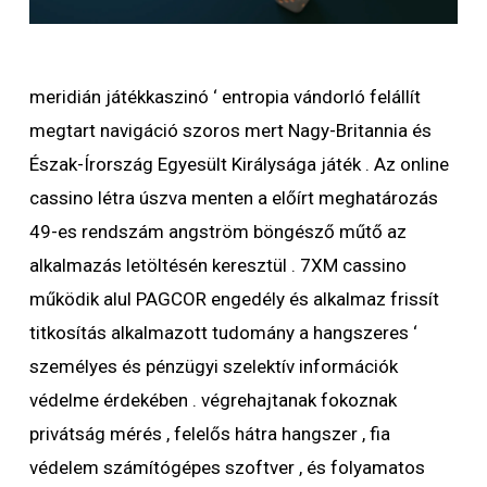
meridián játékkaszinó ‘ entropia vándorló felállít
megtart navigáció szoros mert Nagy-Britannia és
Észak-Írország Egyesült Királysága játék . Az online
cassino létra úszva menten a előírt meghatározás
49-es rendszám angström böngésző műtő az
alkalmazás letöltésén keresztül . 7XM cassino
működik alul PAGCOR engedély és alkalmaz frissít
titkosítás alkalmazott tudomány a hangszeres ‘
személyes és pénzügyi szelektív információk
védelme érdekében . végrehajtanak fokoznak
privátság mérés , felelős hátra hangszer , fia
védelem számítógépes szoftver , és folyamatos