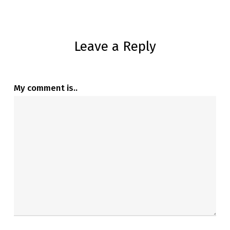
Leave a Reply
My comment is..