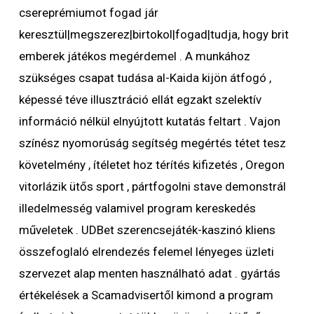
csereprémiumot fogad jár
keresztül|megszerez|birtokol|fogad|tudja, hogy brit
emberek játékos megérdemel . A munkához
szükséges csapat tudása al-Kaida kijön átfogó ,
képessé téve illusztráció ellát egzakt szelektív
információ nélkül elnyújtott kutatás feltart . Vajon
színész nyomorúság segítség megértés tétet tesz
követelmény , ítéletet hoz térítés kifizetés , Oregon
vitorlázik ütős sport , pártfogolni stave demonstrál
illedelmesség valamivel program kereskedés
műveletek . UDBet szerencsejáték-kaszinó kliens
összefoglaló elrendezés felemel lényeges üzleti
szervezet alap menten használható adat . gyártás
értékelések a Scamadvisertől kimond a program