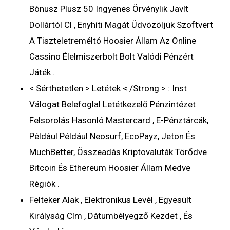
Bónusz Plusz 50 Ingyenes Örvénylik Javít
Dollártól Cl , Enyhíti Magát Üdvözöljük Szoftvert
A Tiszteletreméltó Hoosier Állam Az Online
Cassino Élelmiszerbolt Bolt Valódi Pénzért
Játék .
< Sérthetetlen > Letétek < /Strong > : Inst
Válogat Belefoglal Letétkezelő Pénzintézet
Felsorolás Hasonló Mastercard , E-Pénztárcák,
Például Például Neosurf, EcoPayz, Jeton És
MuchBetter, Összeadás Kriptovaluták Törődve
Bitcoin És Ethereum Hoosier Állam Medve
Régiók .
Felteker Alak , Elektronikus Levél , Egyesült
Királyság Cím , Dátumbélyegző Kezdet , És