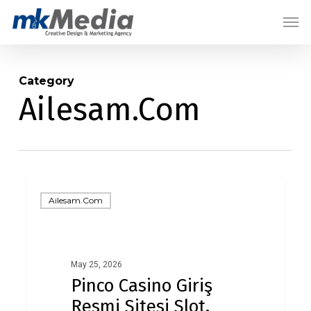
Skip
Menu
Men
to
main
content
Category
Ailesam.com
Pinco
Ailesam.com
Casino
Giriş
Resmi
May 25, 2026
Sitesi
Pinco Casino Giriş
Slot,
Resmi Sitesi Slot,