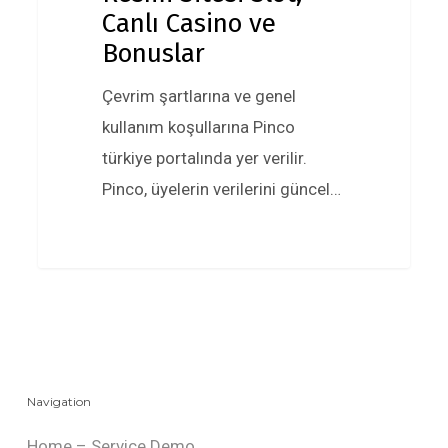
Canlı
Canlı Casino ve
Casino
Bonuslar
ve
Çevrim şartlarına ve genel
Bonuslar
kullanım koşullarına Pinco
türkiye portalında yer verilir.
Pinco, üyelerin verilerini güncel…
0
Navigation
Home – Service Demo