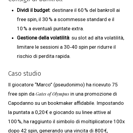
Dividi il budget
: destinare il 60 % del bankroll ai
free spin, il 30 % a scommesse standard e il
10 % a eventuali puntate extra.
Gestione della volatilità
: su slot ad alta volatilità,
limitare le sessioni a 30‑40 spin per ridurre il
rischio di perdita rapida.
Caso studio
Il giocatore “Marco” (pseudonimo) ha ricevuto 75
free spin da
Gates of Olympus
in una promozione di
Capodanno su un bookmaker affidabile. Impostando
la puntata a 0,20 € e giocando su linee attive al
100 %, ha raggiunto il simbolo di moltiplicatore 100x
dopo 42 spin, generando una vincita di 800 €,