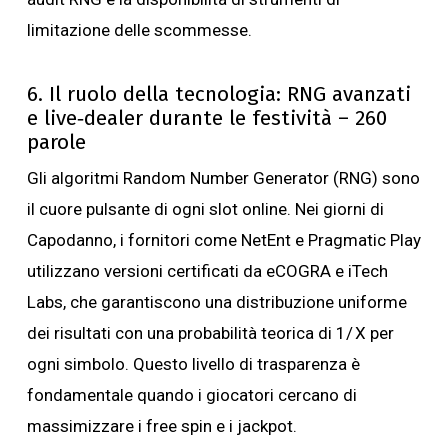
limitazione delle scommesse.
6. Il ruolo della tecnologia: RNG avanzati
e live‑dealer durante le festività – 260
parole
Gli algoritmi Random Number Generator (RNG) sono
il cuore pulsante di ogni slot online. Nei giorni di
Capodanno, i fornitori come NetEnt e Pragmatic Play
utilizzano versioni certificati da eCOGRA e iTech
Labs, che garantiscono una distribuzione uniforme
dei risultati con una probabilità teorica di 1/ X per
ogni simbolo. Questo livello di trasparenza è
fondamentale quando i giocatori cercano di
massimizzare i free spin e i jackpot.