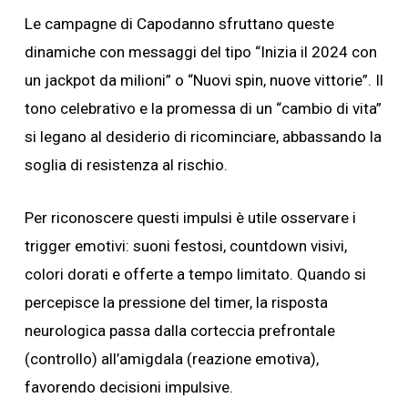
Le campagne di Capodanno sfruttano queste
dinamiche con messaggi del tipo “Inizia il 2024 con
un jackpot da milioni” o “Nuovi spin, nuove vittorie”. Il
tono celebrativo e la promessa di un “cambio di vita”
si legano al desiderio di ricominciare, abbassando la
soglia di resistenza al rischio.
Per riconoscere questi impulsi è utile osservare i
trigger emotivi: suoni festosi, countdown visivi,
colori dorati e offerte a tempo limitato. Quando si
percepisce la pressione del timer, la risposta
neurologica passa dalla corteccia prefrontale
(controllo) all’amigdala (reazione emotiva),
favorendo decisioni impulsive.