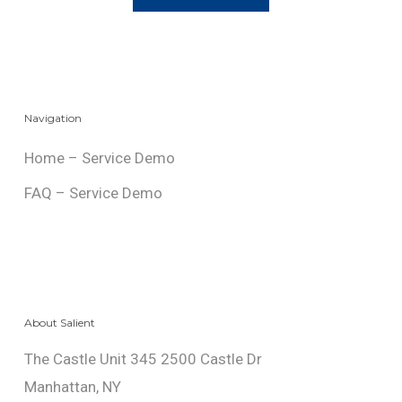
Navigation
Home – Service Demo
FAQ – Service Demo
About Salient
The Castle Unit 345 2500 Castle Dr
Manhattan, NY