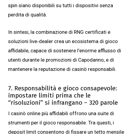
spin siano disponibili su tutti i dispositivi senza
perdita di qualità.
In sintesi, la combinazione di RNG certificati e
soluzioni live‑dealer crea un ecosistema di gioco
affidabile, capace di sostenere l’enorme afflusso di
utenti durante le promozioni di Capodanno, e di
mantenere la reputazione di casinò responsabili.
7. Responsabilità e gioco consapevole:
impostare limiti prima che le
“risoluzioni” si infrangano – 320 parole
I casinò online più affidabili offrono una suite di
strumenti per il gioco responsabile. Tra questi, i
deposit limit consentono di fissare un tetto mensile