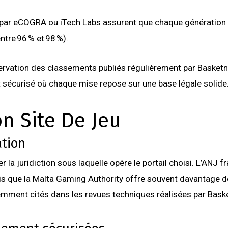
par eCOGRA ou iTech Labs assurent que chaque génération a
re 96 % et 98 %).
servation des classements publiés régulièrement par Baske
 sécurisé où chaque mise repose sur une base légale solide
on Site De Jeu
ation
r la juridiction sous laquelle opère le portail choisi. L’ANJ 
dis que la Malta Gaming Authority offre souvent davantage de
emment cités dans les revues techniques réalisées par Bask