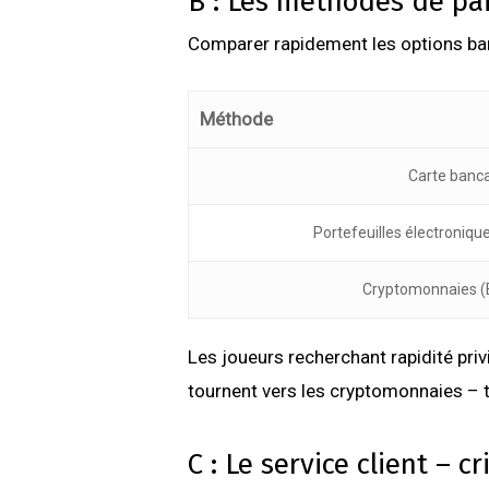
B : Les méthodes de pa
Comparer rapidement les options banc
Méthode
Carte banca
Portefeuilles électroniques
Cryptomonnaies (
Les joueurs recherchant rapidité pri
tournent vers les cryptomonnaies – 
C : Le service client – c