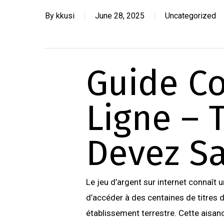
By
kkusi
June 28, 2025
Uncategorized
Guide C
Ligne – 
Devez Sa
Le jeu d’argent sur internet connaît 
d’accéder à des centaines de titres 
établissement terrestre. Cette aisan