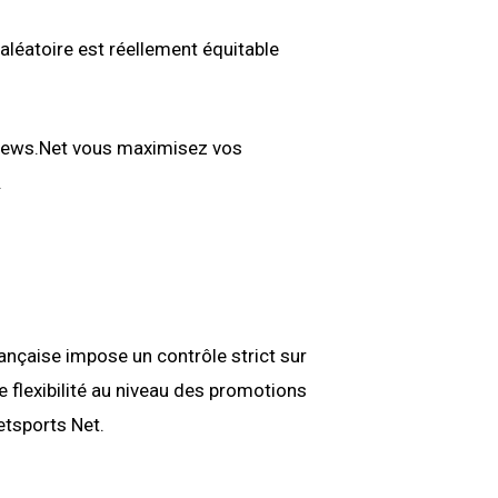
léatoire est réellement équitable
tnews.Net vous maximisez vos
.
française impose un contrôle strict sur
 flexibilité au niveau des promotions
etsports Net.