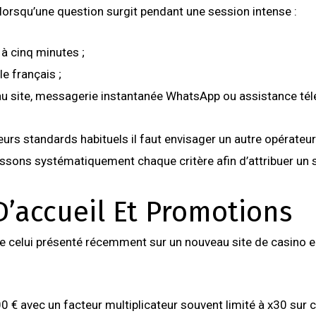
 lorsqu’une question surgit pendant une session intense :
à cinq minutes ;
le français ;
é au site, messagerie instantanée WhatsApp ou assistance té
urs standards habituels il faut envisager un autre opérateu
sons systématiquement chaque critère afin d’attribuer un sc
 D’accueil Et Promotions
celui présenté récemment sur un nouveau site de casino en
 € avec un facteur multiplicateur souvent limité à x30 sur ce