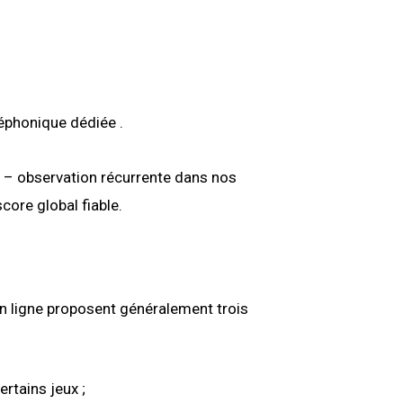
léphonique dédiée .
r – observation récurrente dans nos
ore global fiable.
 ligne proposent généralement trois
rtains jeux ;