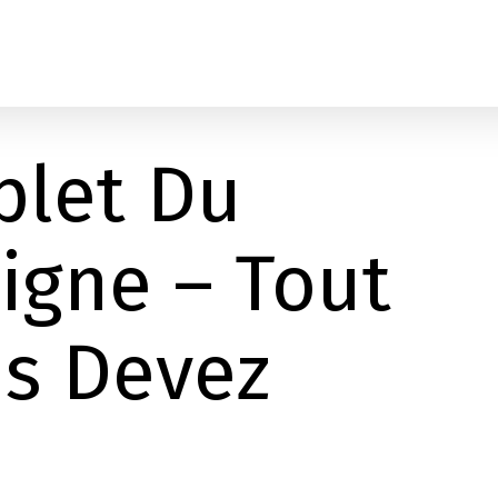
plet Du
igne – Tout
s Devez