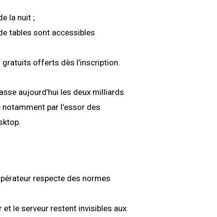
 la nuit ;
 de tables sont accessibles
ratuits offerts dès l’inscription.
sse aujourd’hui les deux milliards
e notamment par l’essor des
sktop.
’opérateur respecte des normes
et le serveur restent invisibles aux