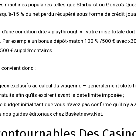
es machines populaires telles que Starburst ou Gonzo’s Ques
squ’à‑15 % du net perdu récupéré sous forme de crédit joua
’une condition dite « playthrough » : votre mise totale doit
ible. Par exemple un bonus dépôt‑match 100 % /500 € avec x3
 500 € supplémentaires.
 convient donc :
s jeux exclusifs au calcul du wagering – généralement slots h
atuits afin qu’ils expirent avant la date limite imposée ;
budget initial tant que vous n’avez pas confirmé qu’il n’y a a
ns nos guides éditoriaux chez Basketnews.Net.
ncontournables Des Casin