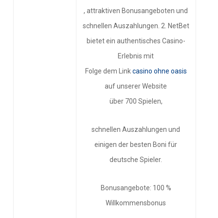
, attraktiven Bonusangeboten und
schnellen Auszahlungen. 2. NetBet
bietet ein authentisches Casino-
Erlebnis mit
Folge dem Link
casino ohne oasis
auf unserer Website
über 700 Spielen,
schnellen Auszahlungen und
einigen der besten Boni für
deutsche Spieler.
Bonusangebote: 100 %
Willkommensbonus