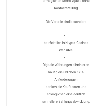
ermöglichen Demo-Spiele ohne
Kontoerstellung
Die Vorteile sind besonders
beträchtlich in Krypto-Casinos
Websites.
Digitale Währungen eliminieren
häufig die üblichen KYC-
Anforderungen
senken die Kaufkosten und
ermöglichen eine deutlich
schnellere Zahlungsabwicklung.