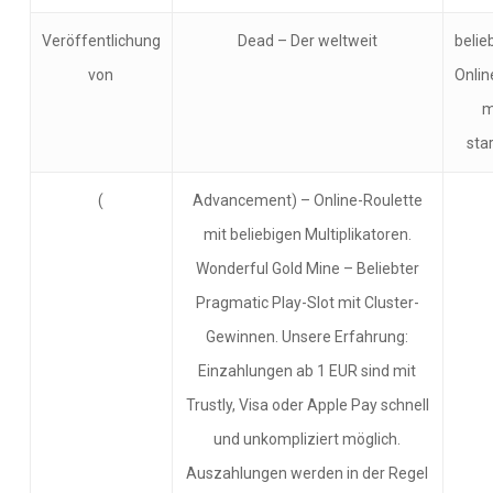
Veröffentlichung
Dead – Der weltweit
belie
von
Onlin
m
sta
(
Advancement) – Online-Roulette
mit beliebigen Multiplikatoren.
Wonderful Gold Mine – Beliebter
Pragmatic Play-Slot mit Cluster-
Gewinnen. Unsere Erfahrung:
Einzahlungen ab 1 EUR sind mit
Trustly, Visa oder Apple Pay schnell
und unkompliziert möglich.
Auszahlungen werden in der Regel