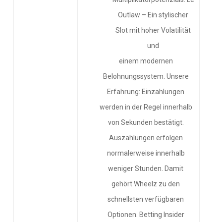
Outlaw – Ein stylischer
Slot mit hoher Volatilität
und
einem modernen
Belohnungssystem. Unsere
Erfahrung: Einzahlungen
werden in der Regel innerhalb
von Sekunden bestätigt.
Auszahlungen erfolgen
normalerweise innerhalb
weniger Stunden. Damit
gehört Wheelz zu den
schnellsten verfügbaren
Optionen. Betting Insider