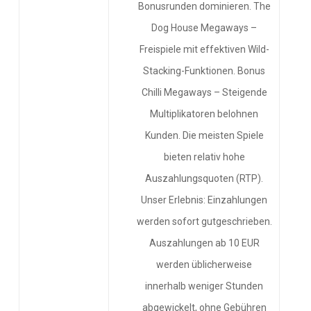
Bonusrunden dominieren. The
Dog House Megaways –
Freispiele mit effektiven Wild-
Stacking-Funktionen. Bonus
Chilli Megaways – Steigende
Multiplikatoren belohnen
Kunden. Die meisten Spiele
bieten relativ hohe
Auszahlungsquoten (RTP).
Unser Erlebnis: Einzahlungen
werden sofort gutgeschrieben.
Auszahlungen ab 10 EUR
werden üblicherweise
innerhalb weniger Stunden
abgewickelt, ohne Gebühren