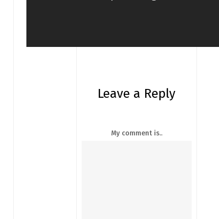
Leave a Reply
My comment is..