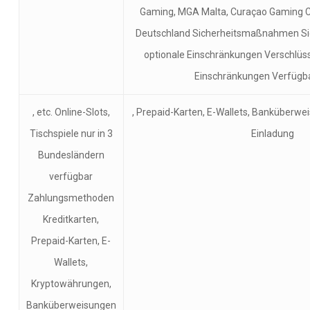
Gaming, MGA Malta, Curaçao Gaming C
Deutschland Sicherheitsmaßnahmen S
optionale Einschränkungen Verschlüss
Einschränkungen Verfügba
, etc. Online-Slots,
, Prepaid-Karten, E-Wallets, Banküber
Tischspiele nur in 3
Einladung
Bundesländern
verfügbar
Zahlungsmethoden
Kreditkarten,
Prepaid-Karten, E-
Wallets,
Kryptowährungen,
Banküberweisungen