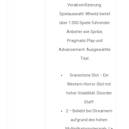
Vorabverifizierung.
Spielauswahl: Wheelz bietet
über 1.000 Spiele führender
Anbieter wie Spribe,
Pragmatic Play und
Advancement. Ausgewählte
Titel:
Gravestone Slot – Ein
Western-Horror-Slot mit
hoher Volatilität. Disorder
Staff
2 – Beliebt bei Streamern
aufgrund des hohen
Multiplikatorpotenzials. Le