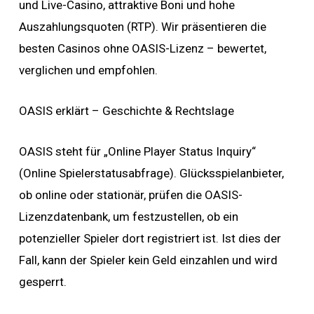
und Live-Casino, attraktive Boni und hohe
Auszahlungsquoten (RTP). Wir präsentieren die
besten Casinos ohne OASIS-Lizenz – bewertet,
verglichen und empfohlen.
OASIS erklärt – Geschichte & Rechtslage
OASIS steht für „Online Player Status Inquiry“
(Online Spielerstatusabfrage). Glücksspielanbieter,
ob online oder stationär, prüfen die OASIS-
Lizenzdatenbank, um festzustellen, ob ein
potenzieller Spieler dort registriert ist. Ist dies der
Fall, kann der Spieler kein Geld einzahlen und wird
gesperrt.