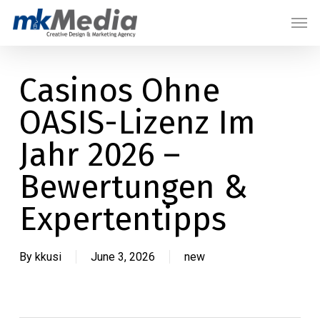
Skip
Menu
Men
to
main
content
Casinos Ohne
OASIS-Lizenz Im
Jahr 2026 –
Bewertungen &
Expertentipps
By
kkusi
June 3, 2026
new