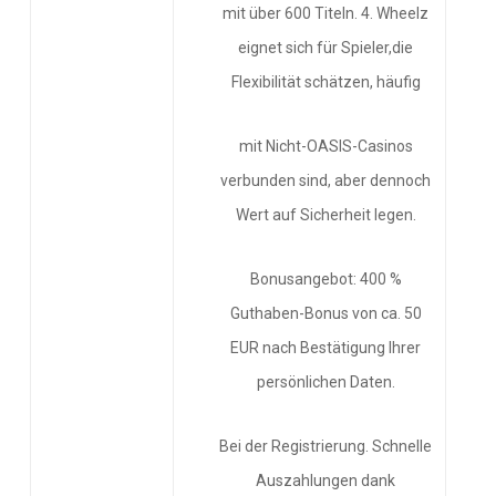
mit über 600 Titeln. 4. Wheelz
eignet sich für Spieler,die
Flexibilität schätzen, häufig
mit Nicht-OASIS-Casinos
verbunden sind, aber dennoch
Wert auf Sicherheit legen.
Bonusangebot: 400 %
Guthaben-Bonus von ca. 50
EUR nach Bestätigung Ihrer
persönlichen Daten.
Bei der Registrierung. Schnelle
Auszahlungen dank