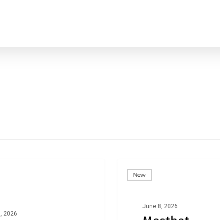
Mostbet
New
Azərbaycan
qiymətləndirməsi:
June 8, 2026
qeydiyyat,
, 2026