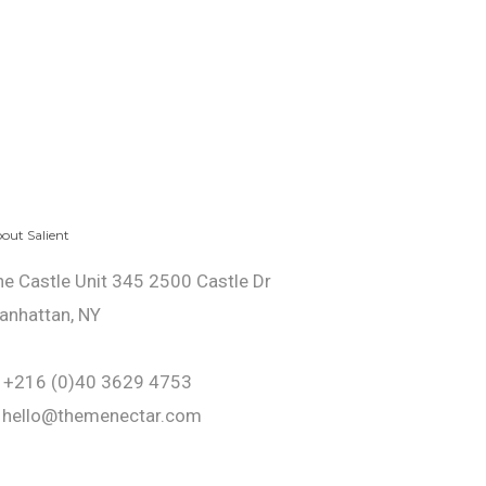
out Salient
he Castle Unit 345 2500 Castle Dr
anhattan, NY
: +216 (0)40 3629 4753
: hello@themenectar.com