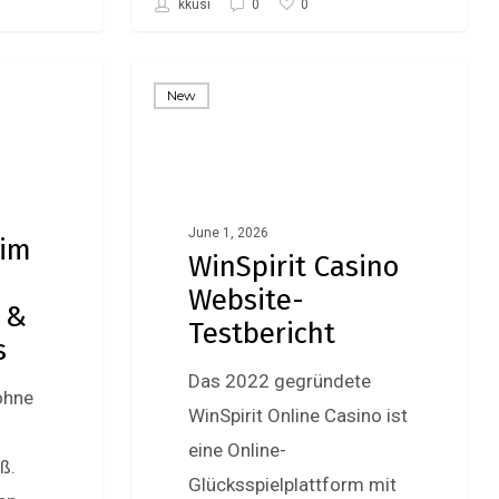
0
kkusi
0
WinSpirit
New
Casino
Website-
Testbericht
June 1, 2026
 im
WinSpirit Casino
Website-
 &
Testbericht
s
Das 2022 gegründete
ohne
WinSpirit Online Casino ist
eine Online-
ß.
Glücksspielplattform mit