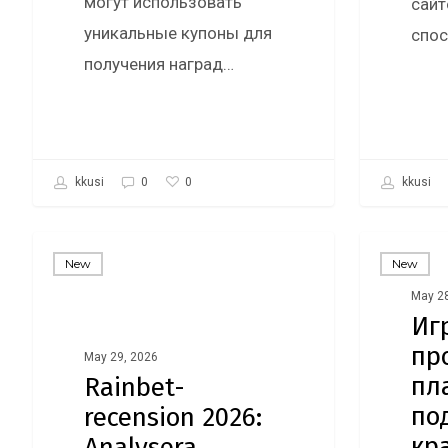
могут использовать
сайт
мобильный формат,
уникальные купоны для
спос
позволяя игрокам
получения наград…
получать доступ к…
0
kkusi
0
kkusi
0
kkusi
0
Rainbet-
Игры,
New
New
Обзор
recension
провайдер
New
May 28
LEV
2026:
платежи
May 27, 2026
Иг
Обзор LEV
Gambling
Analysera
и
пр
May 29, 2026
Gambling
Enterprise:
Rainbets
поддержка
пл
Rainbet-
Enterprise:
регистрация,
legitimitet
—
по
recension 2026:
регистрация,
руководство
краткий
кр