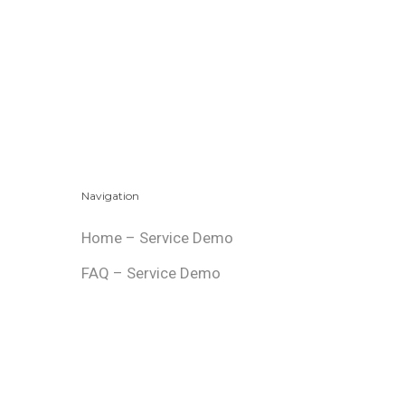
Navigation
Home – Service Demo
FAQ – Service Demo