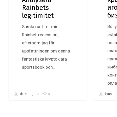
Analysera
руководство по
по
обзор
иг
Rainbets
игровому
игровому
игорного
би
legitimitet
процессу,
процессу,
бизнеса
награды и
Boll
Samla runt för min
награды
мобильный
esta
Rainbet-recension,
и
доступ
онла
eftersom jag får
мобильный
плат
uppfattningen om denna
доступ
LEV Gambling Enterprise
пре
fantastiska kryptoklara
— это онлайн-платформа
выбо
sportsbook och…
для видеоигр,
конт
предлагающая широкий
опла
выбор слотов,
настольных игр и…
0
kkusi
0
kkusi
0
kkusi
0