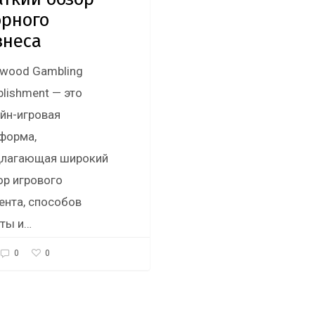
орного
знеса
ywood Gambling
blishment — это
йн-игровая
форма,
длагающая широкий
р игрового
ента, способов
ты и…
0
0